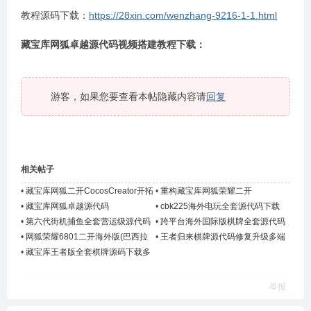
教程源码下载：
https://28xin.com/wenzhang-9216-1-1.html
藏宝库网狐卓越源代码视频搭建教程下载：
游客，如果您要查看本帖隐藏内容请
回复
相关帖子
•
藏宝库网狐二开CocosCreator开拓
•
重构藏宝库网狐荣耀二开
版棋牌源代码下载
CocosCreator开拓版源码下载
•
藏宝库网狐卓越源代码
•
cbk225海外电玩全套源代码下载
CocosCreator卓越版全套棋牌源码
•
第六代街机捕鱼全套营运级源代码
•
跨平台海外国际版棋牌全套源代码
下载
Creator跨平台多端互通全民捕鱼全
泰语棋牌全套多端互通源码下载
•
网狐荣耀6801二开海外版(巴西拉
•
王者归来棋牌源代码修复升级多端
套完美源代码下载
霸)棋牌源代码全部下载
互通近百款子游戏全套棋牌源码下载
•
藏宝库王者版全套棋牌源码下载多
端互通棋牌源代码
举报