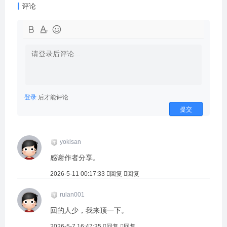
评论
登录
后才能评论
提交
yokisan
感谢作者分享。
2026-5-11 00:17:33
回复
回复
rulan001
回的人少，我来顶一下。
2026-5-7 16:47:35
回复
回复