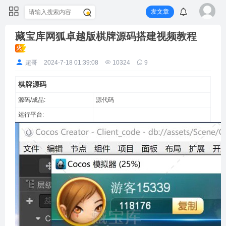
发文章
藏宝库网狐卓越版棋牌源码搭建视频教程
火
超哥
2024-7-18 01:39:08
10324
9
棋牌源码
源码/成品:
源代码
运行平台: