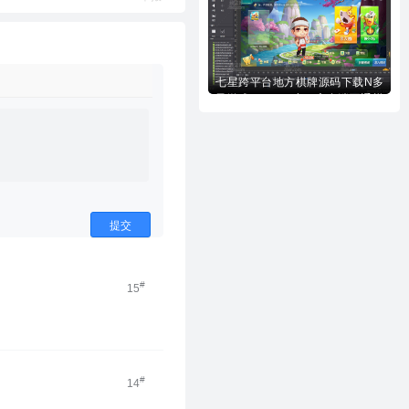
七星跨平台地方棋牌源码下载N多
子游戏APP/H5/小程序多端互通棋
牌源代码下载
提交
#
15
#
14