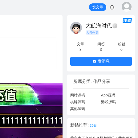
发文章
大航海时代
人气作者
文章
问答
粉丝
3
3
0
发消息
所属分类: 作品分享
网站源码
App源码
棋牌源码
游戏源码
其他源码
新帖推荐:
30日