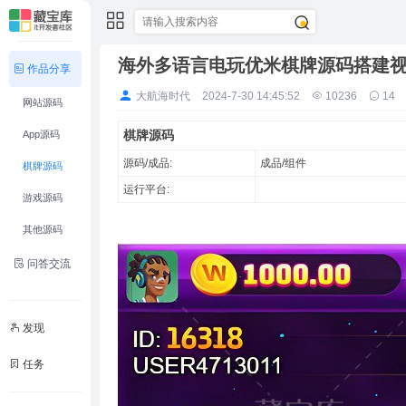
海外多语言电玩优米棋牌源码搭建
作品分享
大航海时代
2024-7-30 14:45:52
10236
14
网站源码
棋牌源码
App源码
源码/成品:
成品/组件
棋牌源码
运行平台:
游戏源码
其他源码
问答交流
发现
任务