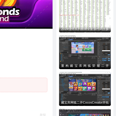
2024情怀系列棋牌全套源代码含多
套大厅UI及700+子游源码下载
重构藏宝库网狐荣耀二开
CocosCreator开拓版源码下载
藏宝库网狐二开CocosCreator开拓
版棋牌源代码下载
举报