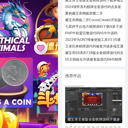
藏宝库王者版全套棋牌源码下载多端互
通棋牌
2024情怀系列棋牌全套源代码含多套
大厅UI及
重构藏宝库网狐荣耀二开
CocosCreator开拓版
藏宝库网狐二开CocosCreator开拓版
棋牌源代
七星跨平台地方棋牌源码下载N多子游
戏APP/H
PHP牛联盟完整源代码h5牛牛源码
2023华为ONT维修使能工具V3 V5通
用下载
王者归来棋牌源代码修复升级多端互通
近百款
藏宝库E8系列728版全套棋牌源代码含
728UI工
h5王朝娱乐升级修复版源代码H5棋牌
全套源码
推荐作品
藏宝库王者版全套棋牌源码下载多
端互通棋牌源代码