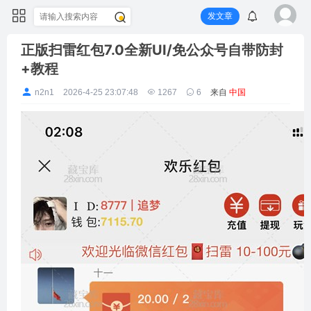
发文章
正版扫雷红包7.0全新UI/免公众号自带防封
+教程
n2n1
2026-4-25 23:07:48
1267
6
来自
中国