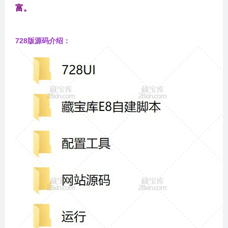
富。
728版源码介绍：