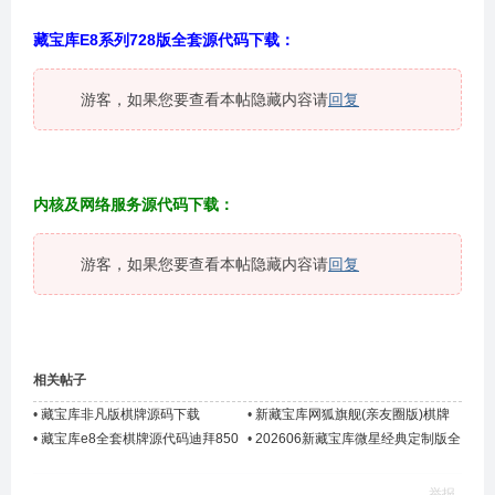
藏宝库E8系列728版全套源代码下载：
游客，如果您要查看本帖隐藏内容请
回复
内核及网络服务源代码下载：
游客，如果您要查看本帖隐藏内容请
回复
相关帖子
•
藏宝库非凡版棋牌源码下载
•
新藏宝库网狐旗舰(亲友圈版)棋牌
全套源码下载
•
藏宝库e8全套棋牌源代码迪拜850
•
202606新藏宝库微星经典定制版全
全套源代码含UI工程源码下载
套源码+N款子游戏+UI工程+超控等
功能完整全套源代码
举报