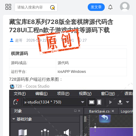
发文章
藏宝库E8系列728版全套棋牌源代码含
728UI工程n款子游戏内核等源码下载
超哥
2026-5-9 22:57:26
1791
27
棋牌源码
源码/成品:
源代码
运行平台:
iosAPP
Windows
728源码客户端运行效果图：