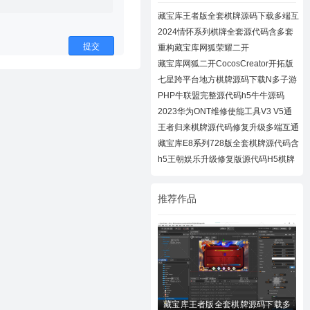
藏宝库王者版全套棋牌源码下载多端互
通棋牌
2024情怀系列棋牌全套源代码含多套
大厅UI及
提交
重构藏宝库网狐荣耀二开
CocosCreator开拓版
藏宝库网狐二开CocosCreator开拓版
棋牌源代
七星跨平台地方棋牌源码下载N多子游
戏APP/H
PHP牛联盟完整源代码h5牛牛源码
2023华为ONT维修使能工具V3 V5通
用下载
王者归来棋牌源代码修复升级多端互通
近百款
藏宝库E8系列728版全套棋牌源代码含
728UI工
h5王朝娱乐升级修复版源代码H5棋牌
全套源码
推荐作品
藏宝库王者版全套棋牌源码下载多