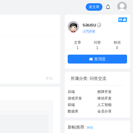
发文章
sausu
人气作者
文章
问答
粉丝
1
1
0
发消息
所属分类: 问答交流
举报
后端
棋牌开发
游戏开发
移动开发
前端
人工智能
数据库
会员分享
新帖推荐:
30日