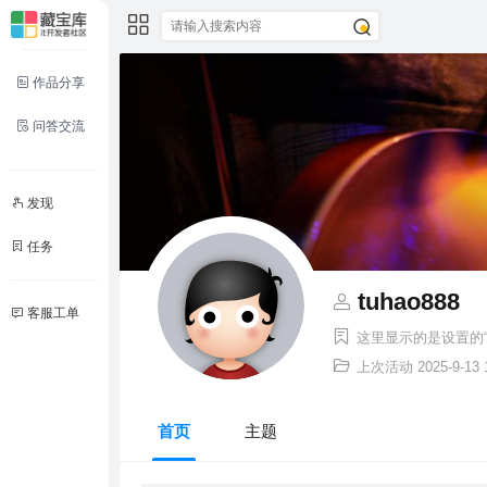
作品分享
问答交流
发现
任务
tuhao888
客服工单
这里显示的是设置的“
上次活动
2025-9-13 
首页
主题