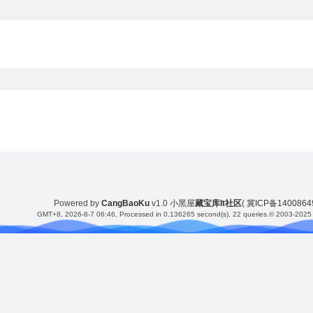
Powered by
CangBaoKu
v1.0
小黑屋
藏宝库It社区
(
冀ICP备140086
GMT+8, 2026-8-7 06:46
, Processed in 0.136265 second(s), 22 queries.
© 2003-2025 