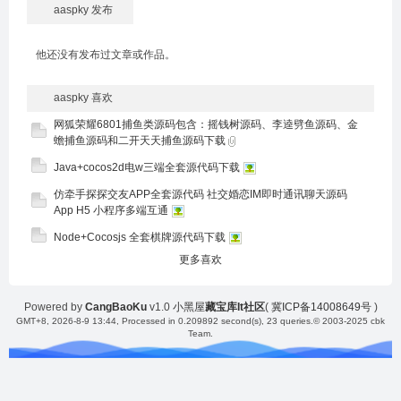
aaspky 发布
他还没有发布过文章或作品。
aaspky 喜欢
网狐荣耀6801捕鱼类源码包含：摇钱树源码、李逵劈鱼源码、金
蟾捕鱼源码和二开天天捕鱼源码下载
Java+cocos2d电w三端全套源代码下载
仿牵手探探交友APP全套源代码 社交婚恋IM即时通讯聊天源码
App H5 小程序多端互通
Node+Cocosjs 全套棋牌源代码下载
更多喜欢
Powered by
CangBaoKu
v1.0
小黑屋
藏宝库It社区
(
冀ICP备14008649号
)
GMT+8, 2026-8-9 13:44
, Processed in 0.209892 second(s), 23 queries.
© 2003-2025 cbk
Team.