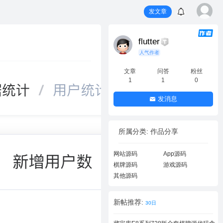
发文章
flutter
人气作者
文章
问答
粉丝
1
1
0
发消息
所属分类: 作品分享
网站源码
App源码
棋牌源码
游戏源码
其他源码
新帖推荐:
30日