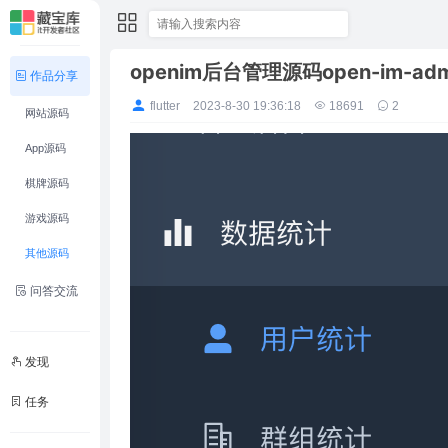
openim后台管理源码open-im-admi
作品分享
flutter
2023-8-30 19:36:18
18691
2
网站源码
App源码
棋牌源码
游戏源码
其他源码
问答交流
发现
任务