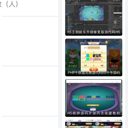
码下载
h5王朝娱乐升级修复版源代码H5
棋牌全套源码下载
PHP牛联盟完整源代码h5牛牛源码
H5棋牌源码开源内含搭建教程
(php)