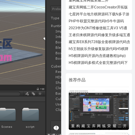
重构藏宝库网狐荣耀二开
CocosCreator开拓版
藏宝库网狐二开CocosCreator开拓版
棋牌源代
七星跨平台地方棋牌源码下载N多子游
戏APP/H
PHP牛联盟完整源代码h5牛牛源码
2023华为ONT维修使能工具V3 V5通
用下载
王者归来棋牌源代码修复升级多端互通
近百款
藏宝库E8系列728版全套棋牌源代码含
728UI工
h5王朝娱乐升级修复版源代码H5棋牌
全套源码
H5棋牌源码开源内含搭建教程(php)
H5棋牌源码多模式全套完整源代码下
载
推荐作品
重构藏宝库网狐荣耀二开
CocosCreator开拓版源码下载