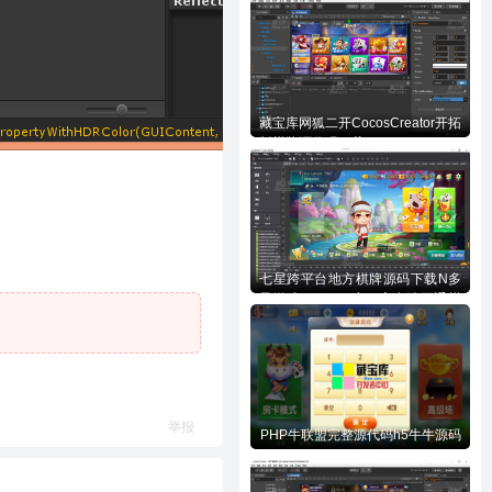
藏宝库网狐二开CocosCreator开拓
版棋牌源代码下载
七星跨平台地方棋牌源码下载N多
子游戏APP/H5/小程序多端互通棋
牌源代码下载
举报
PHP牛联盟完整源代码h5牛牛源码