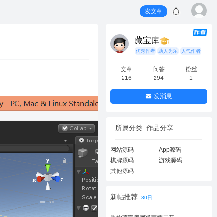
发文章
藏宝库
优秀作者
助人为乐
人气作者
文章
问答
粉丝
216
294
1
发消息
所属分类: 作品分享
网站源码
App源码
棋牌源码
游戏源码
其他源码
新帖推荐:
30日