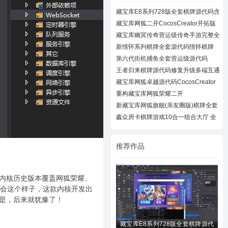
藏宝库E8系列728版全套棋牌源代码含
728UI工
藏宝库网狐二开CocosCreator开拓版
棋牌源代
藏宝库幽冥传奇营运级传奇手游完整全
套源代
新情怀系列棋牌全套源代码情怀棋牌
700+子游
第六代街机捕鱼全套营运级源代码
Creator跨
王者归来棋牌源代码修复升级多端互通
近百款
藏宝库网狐卓越源代码CocosCreator
卓越版全
重构藏宝库网狐荣耀二开
CocosCreator开拓版
新藏宝库网狐旗舰(亲友圈版)棋牌全套
源码下
鑫众房卡棋牌游戏10合一组合大厅 全
套组件
推荐作品
库内核历史版本覆盖网狐荣耀、
到会这个样子，这款内核开发出
都是，后来就犹豫了！
藏宝库E8系列728版全套棋牌源代