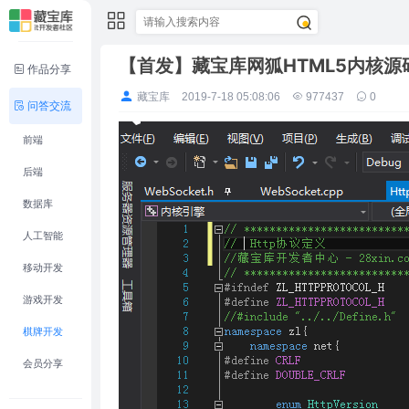
【首发】藏宝库网狐HTML5内核
作品分享
藏宝库
2019-7-18 05:08:06
977437
0
问答交流
前端
后端
数据库
人工智能
移动开发
游戏开发
棋牌开发
会员分享