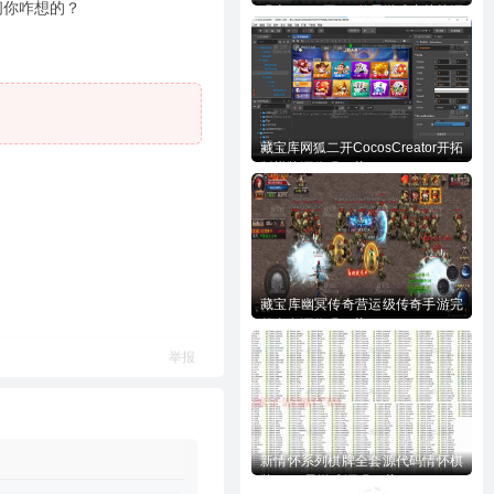
问你咋想的？
码含728UI工程n款子游戏内核等源
码下载
藏宝库网狐二开CocosCreator开拓
版棋牌源代码下载
藏宝库幽冥传奇营运级传奇手游完
整全套源代码下载
举报
新情怀系列棋牌全套源代码情怀棋
牌700+子游戏源码下载