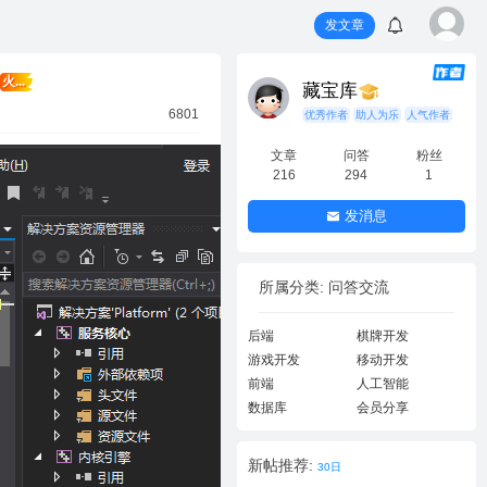
发文章
火...
藏宝库
6801
优秀作者
助人为乐
人气作者
文章
问答
粉丝
216
294
1
发消息
所属分类: 问答交流
后端
棋牌开发
游戏开发
移动开发
前端
人工智能
数据库
会员分享
新帖推荐:
30日