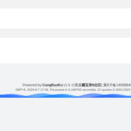
Powered by
CangBaoKu
v1.0
小黑屋
藏宝库It社区
(
冀ICP备140086
GMT+8, 2026-8-7 17:09
, Processed in 0.196763 second(s), 22 queries.
© 2003-2025 