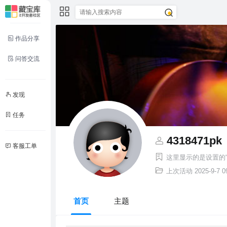
作品分享
问答交流
发现
任务
4318471pk
客服工单
这里显示的是设置的“
上次活动
2025-9-7 0
首页
主题