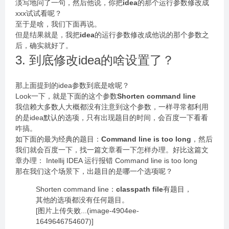
淡写地问了一句，然后他说，你把
idea
的那个运行参数修改成
xxx试试看呢？
至于是啥，我们下面再说。
但是结果就是，我把
idea
的运行参数修改成他说的那个参数之
后，确实就好了。
3. 到底修改idea的啥设置了？
那上面提到的idea参数到底是啥呢？
Look一下，就是下面的这个参数
Shorten command line
我信赖大多数人大概都没有注意到这个参数，一样寻常都利用
的是idea默认的选项，只有出现题目的时间，会百度一下看看
咋搞。
如下面的最为经典的题目：
Command line is too long
，然后
我们就会百度一下，找一篇文章看一下怎样办理。好比这篇文
章办理： Intellij IDEA 运行报错 Command line is too long
那在我们这个场景下，出题目的是哪一个选项呢？
Shorten command line：
classpath file
有题目，
其他的选项都没有任何题目。
[图片上传失败...(image-4904ee-
1649646754607)]