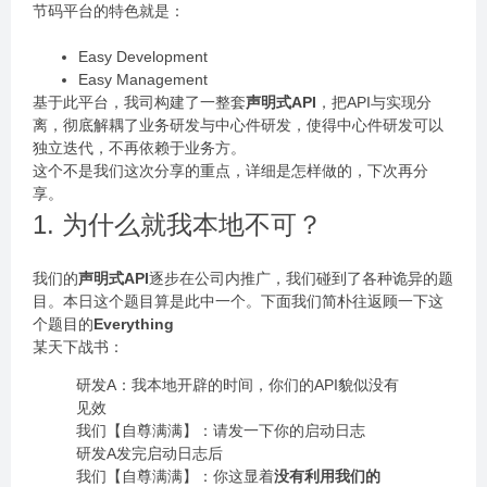
节码平台的特色就是：
Easy Development
Easy Management
基于此平台，我司构建了一整套
声明式API
，把API与实现分
离，彻底解耦了业务研发与中心件研发，使得中心件研发可以
独立迭代，不再依赖于业务方。
这个不是我们这次分享的重点，详细是怎样做的，下次再分
享。
1. 为什么就我本地不可？
我们的
声明式API
逐步在公司内推广，我们碰到了各种诡异的题
目。本日这个题目算是此中一个。下面我们简朴往返顾一下这
个题目的
Everything
某天下战书：
研发A：我本地开辟的时间，你们的API貌似没有
见效
我们【自尊满满】：请发一下你的启动日志
研发A发完启动日志后
我们【自尊满满】：你这显着
没有利用我们的