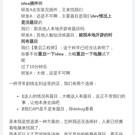
idea插件
啊
研发A去安装完插件，又来找我们
研发A：还是不可啊，主要题目是我们
dev情况上
是没题目
的
我们：那其他人本地开辟有题目吗
研发A：其他人貌似没啥题目，
就我本地开辟的时
间有题目
我们【重启工程师】：这个科学已经没法表明了，
你要不你
重启一下idea
，大概
重启一下电脑
试下
呢
过了10分钟后
研发A：大佬，还是不可啊
一样寻常剧情走到这里的话，我们有两个选择：
1
这人的情况有题目，大概这人有题目，反正不管我们的
事，让他本身去搞吧
2
我们API是不是有题目，得debug看看
原来我是想选第一种方案的，怎样我还没选择好，人家已经搬
着电脑来找我了。
我本可以义正严词地告诉他，肯定是你的电脑有题目，要不你