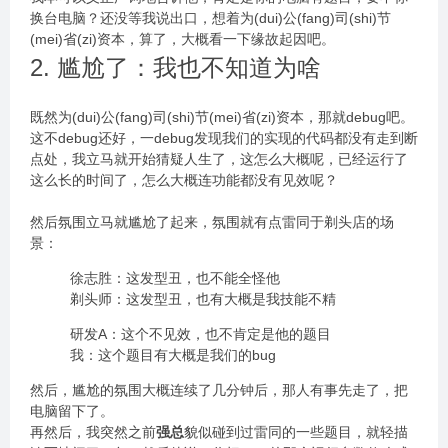
换台电脑？还没等我说出口，想着为(dui)公(fang)司(shi)节
(mei)省(zi)资本，算了，大概看一下缘故起因吧。
2. 尴尬了：我也不知道为啥
既然为(dui)公(fang)司(shi)节(mei)省(zi)资本，那就debug吧。
这不debug还好，一debug发现我们的实现的代码都没有走到断
点处，我立马就开始猜疑人生了，这怎么大概呢，已经运行了
这么长的时间了，怎么大概连功能都没有见效呢？
然后氛围立马就尴尬了起来，氛围就有点雷同于剃头店的场
景：
徐志胜：这发型丑，也不能全怪他
剃头师：这发型丑，也有大概是我技能不精
研发A：这个不见效，也不肯定是他的题目
我：这个题目有大概是我们的bug
然后，尴尬的氛围大概连续了几分钟后，那人有事先走了，把
电脑留下了。
再然后，我突然之前
强总
貌似碰到过雷同的一些题目，就轻描