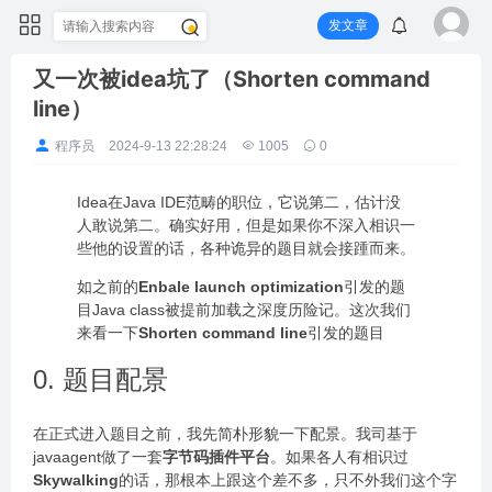
发文章
又一次被idea坑了（Shorten command
line）
程序员
2024-9-13 22:28:24
1005
0
Idea在Java IDE范畴的职位，它说第二，估计没
人敢说第二。确实好用，但是如果你不深入相识一
些他的设置的话，各种诡异的题目就会接踵而来。
如之前的
Enbale launch optimization
引发的题
目Java class被提前加载之深度历险记。这次我们
来看一下
Shorten command line
引发的题目
0. 题目配景
在正式进入题目之前，我先简朴形貌一下配景。我司基于
javaagent做了一套
字节码插件平台
。如果各人有相识过
Skywalking
的话，那根本上跟这个差不多，只不外我们这个字