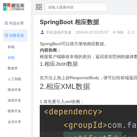
SpringBoot 相应数据
作品分享
手机游戏开发者
2024-9-10 23:05:37
968
0
问答交流
SpringBoot可以很方便地相应数据。
前端
内容协商：
根据客户端吸收本领的差别，返回差别范例的媒体
后端
1.相应Json数据
数据库
在方法上加上@ResponseBody，便可以给前端返回
人工智能
2.相应XML数据
移动开发
游戏开发
1.首先要引入xml依赖：
棋牌开发
会员分享