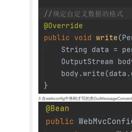
3.在webconfig中将刚才写的类GuiMessageConver