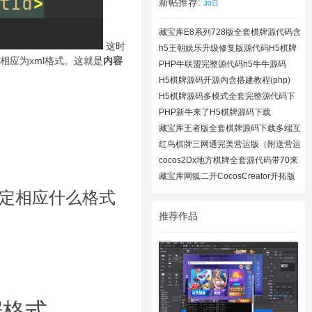
新帖推荐:
30日
藏宝库E8系列728版全套棋牌源代码含
728UI工
这时
h5王朝娱乐升级修复版源代码H5棋牌
就相应为xml格式。这就是
内容
全套源码
PHP牛联盟完整源代码h5牛牛源码
H5棋牌源码开源内含搭建教程(php)
H5棋牌源码多模式全套完整源代码下
载
PHP新牛来了H5棋牌源码下载
藏宝库王者版全套棋牌源码下载多端互
通棋牌
红鸟棋牌三网通完美营运版（附送营运
教程）
cocos2Dx地方棋牌全套源代码带70来
款子游戏
藏宝库网狐二开CocosCreator开拓版
棋牌源代
决定相应什么格式
推荐作品
据格式