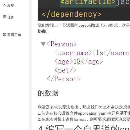
发现
任务
我们发现上一节返回的person酿成了xml格式，这
协商
。
客服工单
的数据
欣赏器哀求头无法修改，那么我们怎么本身决定想
1.首先在核心设置文件application.yaml中开启
基于
2.在哀求时带上参数format，则可要求后端返追念
4.编写一个自界说的co