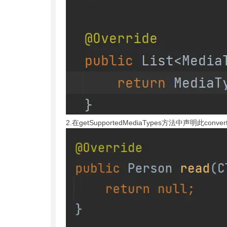
2.在getSupportedMediaTypes方法中声明此con