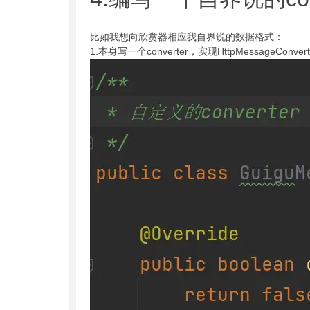
比如我想向欣赏器相应我自界说的数据格式：
1.本身写一个converter，实现HttpMessageConve