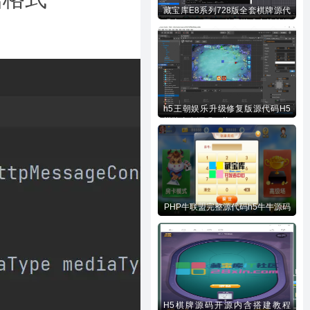
藏宝库E8系列728版全套棋牌源代
码含728UI工程n款子游戏内核等源
码下载
h5王朝娱乐升级修复版源代码H5
棋牌全套源码下载
PHP牛联盟完整源代码h5牛牛源码
H5棋牌源码开源内含搭建教程