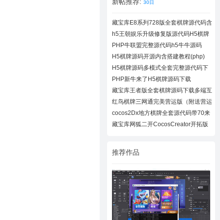
新帖推荐:
30日
藏宝库E8系列728版全套棋牌源代码含
728UI工
h5王朝娱乐升级修复版源代码H5棋牌
全套源码
PHP牛联盟完整源代码h5牛牛源码
H5棋牌源码开源内含搭建教程(php)
H5棋牌源码多模式全套完整源代码下
载
PHP新牛来了H5棋牌源码下载
藏宝库王者版全套棋牌源码下载多端互
通棋牌
红鸟棋牌三网通完美营运版（附送营运
教程）
cocos2Dx地方棋牌全套源代码带70来
款子游戏
藏宝库网狐二开CocosCreator开拓版
棋牌源代
推荐作品