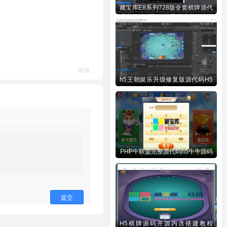
藏宝库E8系列728版全套棋牌源代
码含728UI工程n款子游戏内核等源
码下载
举报
h5王朝娱乐升级修复版源代码H5
棋牌全套源码下载
PHP牛联盟完整源代码h5牛牛源码
提交
H5棋牌源码开源内含搭建教程