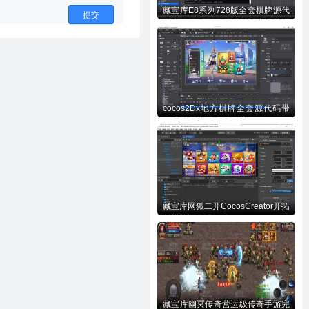
藏宝库E8系列728版全套棋牌源代
提交
码含728UI工程n款子游戏内核等源
码下载
cocos2Dx地方棋牌全套源代码带
70来款子游戏源码下载
藏宝库网狐二开CocosCreator开拓
版棋牌源代码下载
藏宝库幽冥传奇营运级传奇手游完