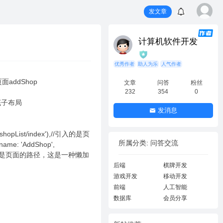
发文章
计算机软件开发
优秀作者
助人为乐
人气作者
ddShop
文章
问答
粉丝
232
354
0
件底子布局
发消息
/shopList/index'),//引入的是页
所属分类: 问答交流
ame: 'AddShop',
'),//引入的是页面的路径，这是一种懒加
后端
棋牌开发
游戏开发
移动开发
前端
人工智能
数据库
会员分享