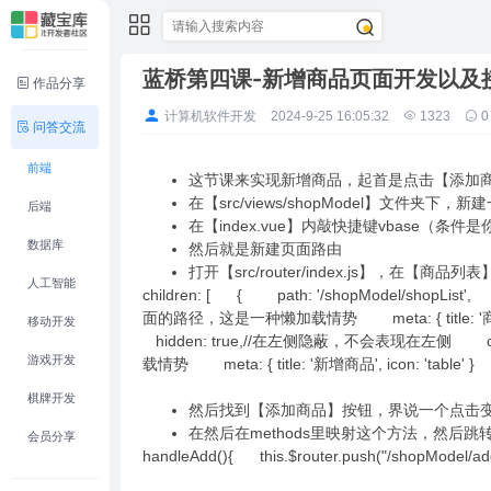
蓝桥第四课-新增商品页面开发以及
作品分享
计算机软件开发
2024-9-25 16:05:32
1323
0
问答交流
前端
这节课来实现新增商品，起首是点击【添加商
在【src/views/shopModel】文件夹下，
后端
在【index.vue】内敲快捷键vbase（条件是
数据库
然后就是新建页面路由
打开【src/router/index.js】，
人工智能
children: [ { path: '/shopModel/shopList', 
面的路径，这是一种懒加载情势 meta: { title: '商品列表'
移动开发
hidden: true,//在左侧隐蔽，不会表现在左侧 compon
游戏开发
载情势 meta: { title: '新增商品', icon: 'table' 
棋牌开发
然后找到【添加商品】按钮，界说一个点击变乱@cli
在然后在methods里映射这个方法，然后
会员分享
handleAdd(){ this.$router.push("/shopModel/ad