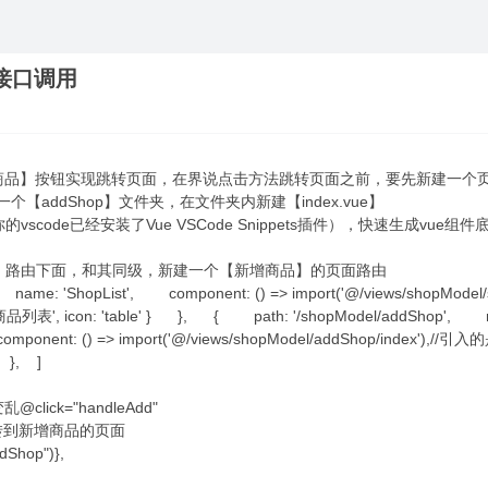
接口调用
品】按钮实现跳转页面，在界说点击方法跳转页面之前，要先新建一个页面a
新建一个【addShop】文件夹，在文件夹内新建【index.vue】
你的vscode已经安装了Vue VSCode Snippets插件），快速生成vue组
在【商品列表】路由下面，和其同级，新建一个【新增商品】的页面路由
name: 'ShopList', component: () => import('@/views/shopModel
, icon: 'table' } }, { path: '/shopModel/addShop', n
ent: () => import('@/views/shopModel/addShop/index
} }, ]
ck="handleAdd"
跳转到新增商品的页面
dShop")},