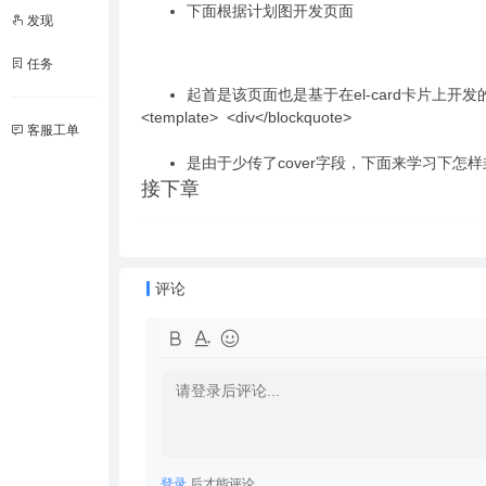
下面根据计划图开发页面
发现
任务
起首是该页面也是基于在el-card卡片上开发的
<template> <div</blockquote>
客服工单
是由于少传了cover字段，下面来学习下怎
接下章
评论
登录
后才能评论