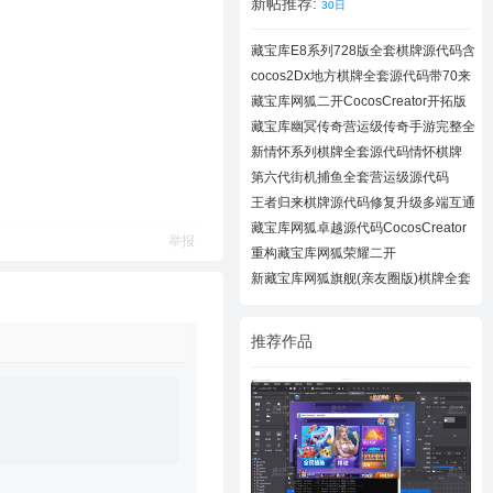
新帖推荐:
30日
藏宝库E8系列728版全套棋牌源代码含
728UI工
cocos2Dx地方棋牌全套源代码带70来
款子游戏
藏宝库网狐二开CocosCreator开拓版
棋牌源代
藏宝库幽冥传奇营运级传奇手游完整全
套源代
新情怀系列棋牌全套源代码情怀棋牌
700+子游
第六代街机捕鱼全套营运级源代码
Creator跨
王者归来棋牌源代码修复升级多端互通
近百款
藏宝库网狐卓越源代码CocosCreator
举报
卓越版全
重构藏宝库网狐荣耀二开
CocosCreator开拓版
新藏宝库网狐旗舰(亲友圈版)棋牌全套
源码下
推荐作品