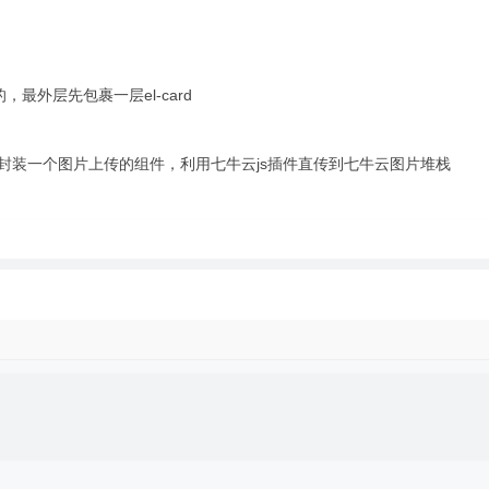
，最外层先包裹一层el-card
样封装一个图片上传的组件，利用七牛云js插件直传到七牛云图片堆栈