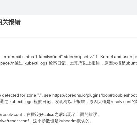
2 相关报错
t'. error=exit status 1 family="inet" stderr="ipset v7.1: Kernel and users
ted by userspace.\n通过 kubectl logs 检察日记，发现有以上报错，原因大概是ubu
 detected for zone ".", see https://coredns.io/plugins/loop#troublesho
9567."通过 kubectl logs 检察日记，发现有以上报错，原因大概是resolv.conf
c/resolv.conf，在摆设好calico之后出现了上面的错误。
solve/resolv.conf，这个参数也是kubeadm默认的。