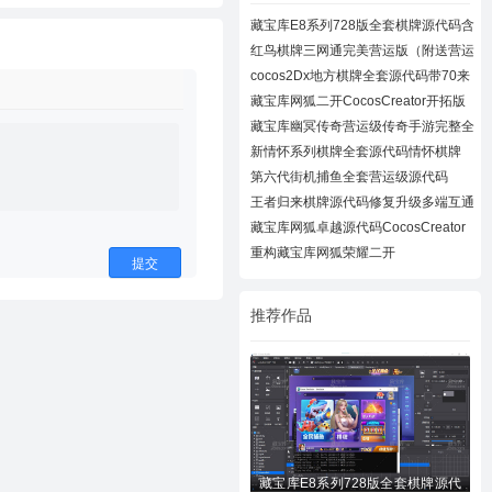
藏宝库E8系列728版全套棋牌源代码含
728UI工
红鸟棋牌三网通完美营运版（附送营运
教程）
cocos2Dx地方棋牌全套源代码带70来
款子游戏
藏宝库网狐二开CocosCreator开拓版
棋牌源代
藏宝库幽冥传奇营运级传奇手游完整全
套源代
新情怀系列棋牌全套源代码情怀棋牌
700+子游
第六代街机捕鱼全套营运级源代码
Creator跨
王者归来棋牌源代码修复升级多端互通
近百款
藏宝库网狐卓越源代码CocosCreator
卓越版全
重构藏宝库网狐荣耀二开
提交
CocosCreator开拓版
推荐作品
藏宝库E8系列728版全套棋牌源代