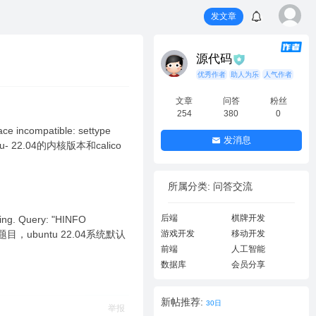
发文章
源代码
优秀作者
助人为乐
人气作者
文章
问答
粉丝
254
380
0
pace incompatible: settype
发消息
ntu- 22.04的内核版本和calico
所属分类: 问答交流
后端
棋牌开发
oting. Query: "HINFO
的题目，ubuntu 22.04系统默认
游戏开发
移动开发
前端
人工智能
数据库
会员分享
新帖推荐:
30日
举报