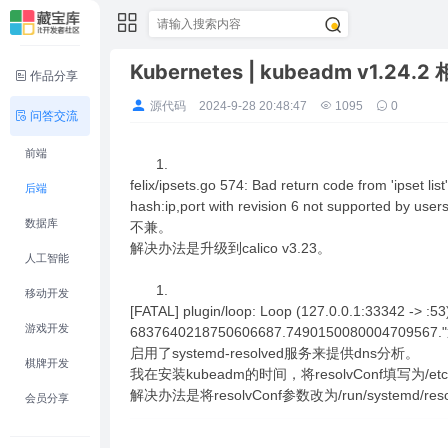
Kubernetes | kubeadm v1.24.
作品分享
源代码
2024-9-28 20:48:47
1095
0
问答交流
前端
felix/ipsets.go 574: Bad return code from 'ipset lis
后端
hash:ip,port with revision 6 not suppor
数据库
不兼。
解决办法是升级到calico v3.23。
人工智能
移动开发
[FATAL] plugin/loop: Loop (127.0.0.1:33342 -> :53)
游戏开发
6837640218750606687.749015008000470
启用了systemd-resolved服务来提供dns分析。
棋牌开发
我在安装kubeadm的时间，将resolvConf填写为/et
解决办法是将resolvConf参数改为/run/systemd/re
会员分享