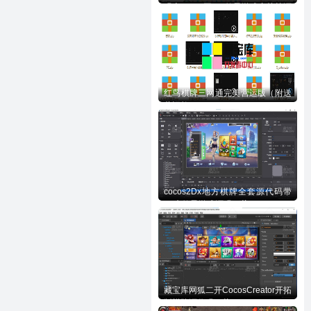
码含728UI工程n款子游戏内核等源
码下载
红鸟棋牌三网通完美营运版（附送
营运教程）
cocos2Dx地方棋牌全套源代码带
70来款子游戏源码下载
藏宝库网狐二开CocosCreator开拓
版棋牌源代码下载