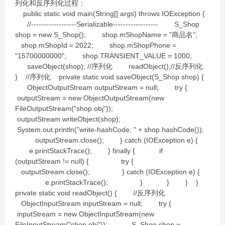
列化和反序列化过程：
public static void main(String[] args) throws IOException {
//------------------Serializable------------------ S_Shop
shop = new S_Shop(); shop.mShopName = "商品名";
shop.mShopId = 2022; shop.mShopPhone =
"15700000000"; shop.TRANSIENT_VALUE = 1000;
saveObject(shop); //序列化 readObject();//反序列化
} //序列化 private static void saveObject(S_Shop shop) {
ObjectOutputStream outputStream = null; try {
outputStream = new ObjectOutputStream(new
FileOutputStream("shop.obj"));
outputStream.writeObject(shop);
System.out.println("write-hashCode: " + shop.hashCode());
outputStream.close(); } catch (IOException e) {
e.printStackTrace(); } finally { if
(outputStream != null) { try {
outputStream.close(); } catch (IOException e) {
e.printStackTrace(); } } } }
private static void readObject() { //反序列化
ObjectInputStream inputStream = null; try {
inputStream = new ObjectInputStream(new
FileInputStream("shop.obj")); S_Shop shop =