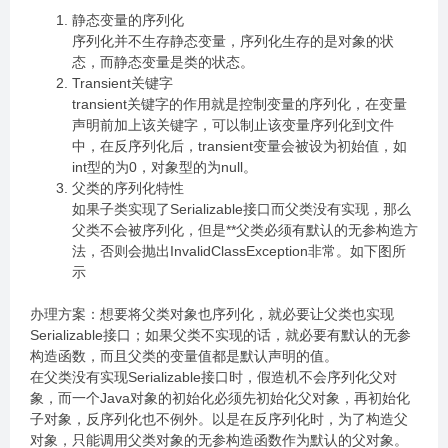
静态变量的序列化
序列化并不生存静态变量，序列化生存的是对象的状
态，而静态变量是类的状态。
Transient关键字
transient关键字的作用就是控制变量的序列化，在变量
声明前加上该关键字，可以制止该变量序列化到文件
中，在反序列化后，transient变量会被设为初始值，如
int型的为0，对象型的为null。
父类的序列化特性
如果子类实现了Serializable接口而父类没有实现，那么
父类不会被序列化，但是**父类必须有默认的无参构造方
法，否则会抛出InvalidClassException非常。如下图所
示
办理方案：想要将父类对象也序列化，就必要让父类也实现
Serializable接口；如果父类不实现的话，就必要有默认的无参
构造函数，而且父类的变量值都是默认声明的值。
在父类没有实现Serializable接口时，假造机不会序列化父对
象，而一个Java对象的初始化必须先初始化父对象，再初始化
子对象，反序列化也不例外。以是在反序列化时，为了构造父
对象，只能调用父类对象的无参构造函数作为默认的父对象。