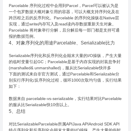
Parcelable 序列化过程中会用到Parcel，Parcel可以被认为是
一个包罗数据大概对象引用的容器，可以大概支持序列化及在
跨历程之后的反序列化。Parcelable 的序列化操纵在Native层
实现，通过write内存写入及read读内存数据重新天生对象。
Parcelable 将对象举行分解，且分解后每一部门都是支持可通
报的数据范例。
4、对象序列化的用途Parcelable、Serializable比力
Serializable序列化和反序列化会颠末大量的I/O操纵，产生大量
的临时变量引起GC；Parcelable是基于内存实现的封装息争封
(marshalled& unmarshalled)，服从比Serializable快许多
下面的测试来自非官方测试，通过Parcelable和Serializable分
别实行序列化/反序列化过程，循环1000次取均匀值，实行结果
如下：
数据来自 parcelable-vs-serializable，实行结果对比Parcelable
的服从比Serializable快10倍以上。
5、总结
对比SerializableParcelable所属APIJava APIAndroid SDK API
特点序列化和反序列化会颠末大量的I/O操纵，产生大量的临时