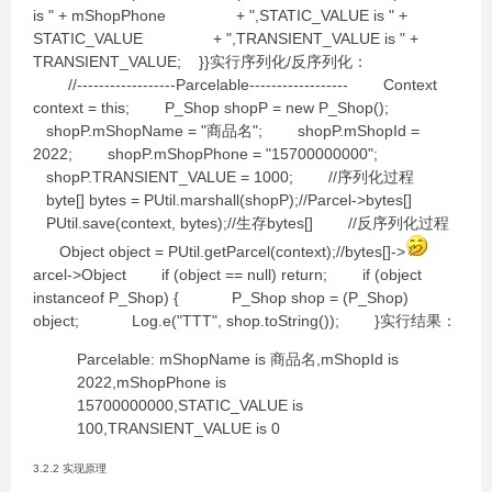
is " + mShopPhone + ",STATIC_VALUE is " +
STATIC_VALUE + ",TRANSIENT_VALUE is " +
TRANSIENT_VALUE; }}实行序列化/反序列化：
//------------------Parcelable------------------ Context
context = this; P_Shop shopP = new P_Shop();
shopP.mShopName = "商品名"; shopP.mShopId =
2022; shopP.mShopPhone = "15700000000";
shopP.TRANSIENT_VALUE = 1000; //序列化过程
byte[] bytes = PUtil.marshall(shopP);//Parcel->bytes[]
PUtil.save(context, bytes);//生存bytes[] //反序列化过程
Object object = PUtil.getParcel(context);//bytes[]->
arcel->Object if (object == null) return; if (object
instanceof P_Shop) { P_Shop shop = (P_Shop)
object; Log.e("TTT", shop.toString()); }实行结果：
Parcelable: mShopName is 商品名,mShopId is
2022,mShopPhone is
15700000000,STATIC_VALUE is
100,TRANSIENT_VALUE is 0
3.2.2 实现原理