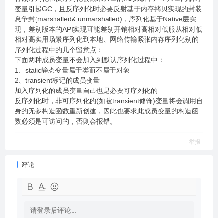
变量引起GC，且反序列化时必要反射基于内存拷贝实现的封装
息争封(marshalled& unmarshalled)，序列化基于Native层实
现，差别版本的API实现可能差别开销相对高相对低服从相对低
相对高实用场景序列化到本地、网络传输紧张内存序列化别的
序列化过程中的几个留意点：
下面两种成员变量不会加入到默认序列化过程中：
1、static静态变量属于类而不属于对象
2、transient标记的成员变量
加入序列化的成员变量自己也是必要可序列化的
反序列化时，非可序列化的(如被transient修饰)变量将会调用自
身的无参构造函数重新创建，因此也要求此成员变量的构造函
数必须是可访问的，否则会报错。
举报
评论