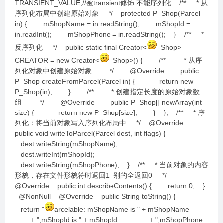
TRANSIENT_VALUE;//被transient修饰 不能序列化 /** * 从
序列化布局中创建原始对象 */ protected P_Shop(Parcel
in) { mShopName = in.readString(); mShopId =
in.readInt(); mShopPhone = in.readString(); } /** *
反序列化 */ public static final Creator<
_Shop>
CREATOR = new Creator<
_Shop>() { /** * 从序
列化对象中创建原始对象 */ @Override public
P_Shop createFromParcel(Parcel in) { return new
P_Shop(in); } /** * 创建指定长度的原始对象数
组 */ @Override public P_Shop[] newArray(int
size) { return new P_Shop[size]; } }; /** * 序
列化：将当前对象写入序列化布局中 */ @Override
public void writeToParcel(Parcel dest, int flags) {
dest.writeString(mShopName);
dest.writeInt(mShopId);
dest.writeString(mShopPhone); } /** * 当前对象的内容
形貌，存在文件形貌符时返回1 别的全返回0 */
@Override public int describeContents() { return 0; }
@NonNull @Override public String toString() {
return "
arcelable: mShopName is " + mShopName
+ ",mShopId is " + mShopId + ",mShopPhone