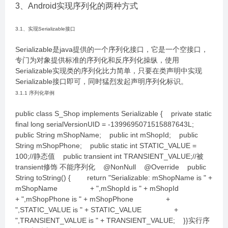
3、Android实现序列化的两种方式
3.1、实现Serializable接口
Serializable是java提供的一个序列化接口，它是一个空接口，
专门为对象提供标准的序列化和反序列化操纵，使用
Serializable实现类的序列化比力简单，只要在类声明中实现
Serializable接口即可，同时猛烈发起声明序列化标识。
3.1.1 序列化举例
public class S_Shop implements Serializable { private static
final long serialVersionUID = -1399695071515887643L;
public String mShopName; public int mShopId; public
String mShopPhone; public static int STATIC_VALUE =
100;//静态值 public transient int TRANSIENT_VALUE;//被
transient修饰 不能序列化 @NonNull @Override public
String toString() { return "Serializable: mShopName is " +
mShopName + ",mShopId is " + mShopId
+ ",mShopPhone is " + mShopPhone +
",STATIC_VALUE is " + STATIC_VALUE +
",TRANSIENT_VALUE is " + TRANSIENT_VALUE; }}实行序