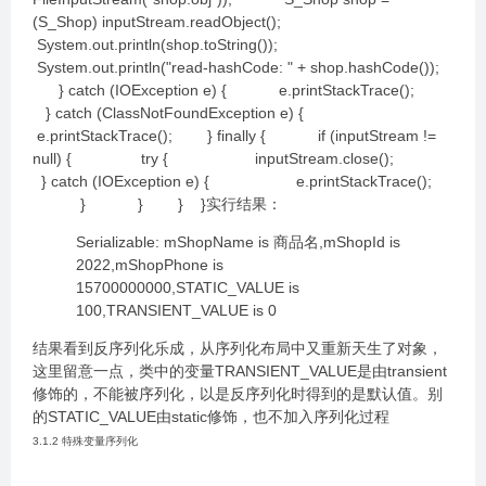
(S_Shop) inputStream.readObject();
System.out.println(shop.toString());
System.out.println("read-hashCode: " + shop.hashCode());
} catch (IOException e) { e.printStackTrace();
} catch (ClassNotFoundException e) {
e.printStackTrace(); } finally { if (inputStream !=
null) { try { inputStream.close();
} catch (IOException e) { e.printStackTrace();
} } } }实行结果：
Serializable: mShopName is 商品名,mShopId is
2022,mShopPhone is
15700000000,STATIC_VALUE is
100,TRANSIENT_VALUE is 0
结果看到反序列化乐成，从序列化布局中又重新天生了对象，
这里留意一点，类中的变量TRANSIENT_VALUE是由transient
修饰的，不能被序列化，以是反序列化时得到的是默认值。别
的STATIC_VALUE由static修饰，也不加入序列化过程
3.1.2 特殊变量序列化