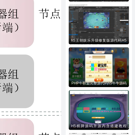
码含728UI工程n款子游戏内核等源
码下载
h5王朝娱乐升级修复版源代码H5
棋牌全套源码下载
PHP牛联盟完整源代码h5牛牛源码
H5棋牌源码开源内含搭建教程
(php)