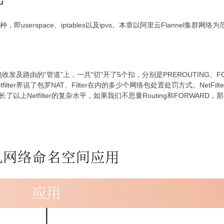
erspace、iptables以及ipvs。本章以阿里云Flannel集群网络为范
在网络包收发及路由的“管道”上，一共"切"开了5个扣，分别是PREROUTING、F
tfilter界说了包罗NAT、Filter在内的多少个网络包处置处罚方式。NetFil
了以上Netfilter的复杂水平，如果我们不思量Routing和FORWARD，那么