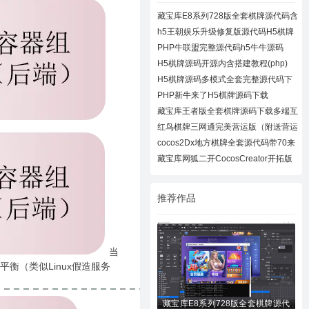
藏宝库E8系列728版全套棋牌源代码含
728UI工
h5王朝娱乐升级修复版源代码H5棋牌
全套源码
PHP牛联盟完整源代码h5牛牛源码
H5棋牌源码开源内含搭建教程(php)
H5棋牌源码多模式全套完整源代码下
载
PHP新牛来了H5棋牌源码下载
藏宝库王者版全套棋牌源码下载多端互
通棋牌
红鸟棋牌三网通完美营运版（附送营运
教程）
cocos2Dx地方棋牌全套源代码带70来
款子游戏
藏宝库网狐二开CocosCreator开拓版
棋牌源代
推荐作品
当
衡（类似Linux假造服务
藏宝库E8系列728版全套棋牌源代