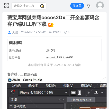
发文章
藏宝库网狐荣耀cocos2Dx二开全套源码含
客户端UI工程下载
火
天成
2024-8-6 19:50:42
12941
8
棋牌源码
源码/成品:
源代码
运行平台:
androidAPP
iosAPP
本帖最后由 天成 于 2024-8-6 20:34 编辑
客户端ui工程源码图：