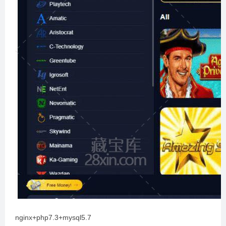
nginx+php7.3+mysql5.7