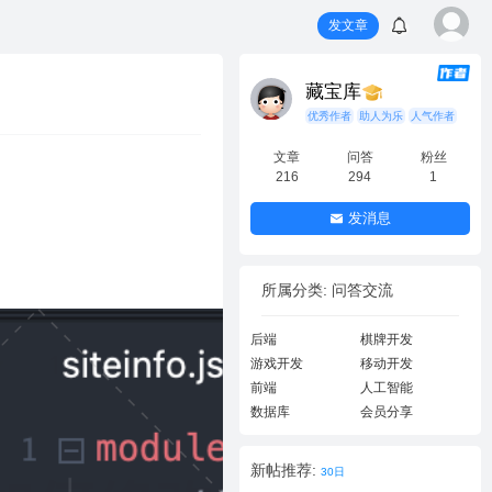
发文章
藏宝库
优秀作者
助人为乐
人气作者
文章
问答
粉丝
216
294
1
发消息
所属分类: 问答交流
后端
棋牌开发
游戏开发
移动开发
前端
人工智能
数据库
会员分享
新帖推荐:
30日