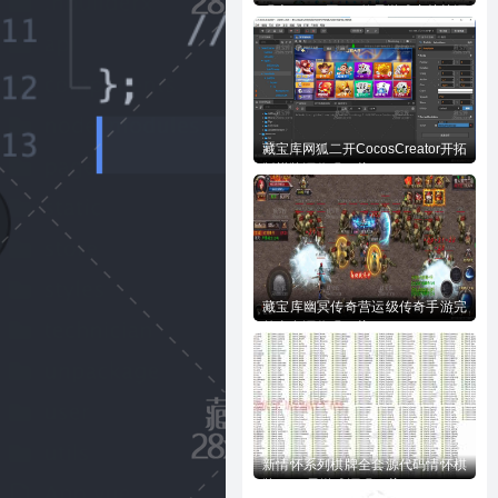
码含728UI工程n款子游戏内核等源
码下载
藏宝库网狐二开CocosCreator开拓
版棋牌源代码下载
藏宝库幽冥传奇营运级传奇手游完
整全套源代码下载
新情怀系列棋牌全套源代码情怀棋
牌700+子游戏源码下载