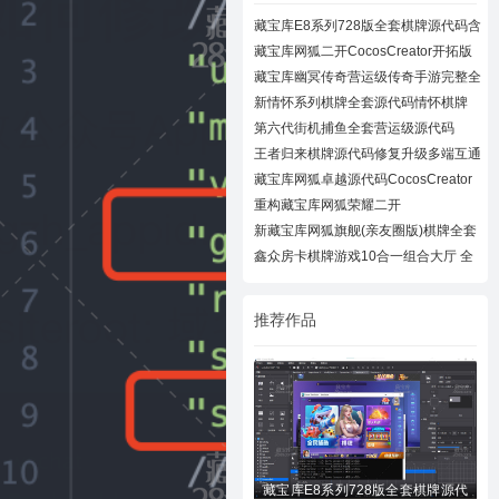
藏宝库E8系列728版全套棋牌源代码含
728UI工
藏宝库网狐二开CocosCreator开拓版
棋牌源代
藏宝库幽冥传奇营运级传奇手游完整全
套源代
新情怀系列棋牌全套源代码情怀棋牌
700+子游
第六代街机捕鱼全套营运级源代码
Creator跨
王者归来棋牌源代码修复升级多端互通
近百款
藏宝库网狐卓越源代码CocosCreator
卓越版全
重构藏宝库网狐荣耀二开
CocosCreator开拓版
新藏宝库网狐旗舰(亲友圈版)棋牌全套
源码下
鑫众房卡棋牌游戏10合一组合大厅 全
套组件
推荐作品
藏宝库E8系列728版全套棋牌源代