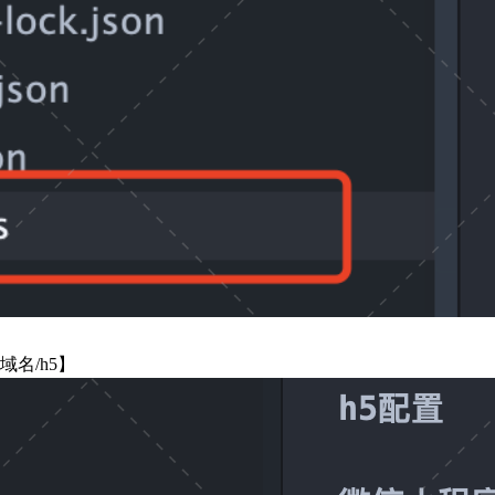
域名/h5】