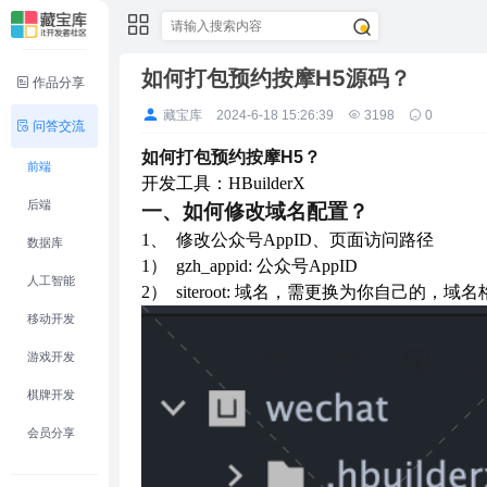
如何打包预约按摩H5源码？
作品分享
藏宝库
2024-6-18 15:26:39
3198
0
问答交流
如何打包预约按摩H5？
前端
开发工具：HBuilderX
后端
一
、如何修改域名配置？
1、 修改公众号AppID、页面访问路径
数据库
1） gzh_appid: 公众号AppID
人工智能
2） siteroot: 域名，需更换为你自己的，域名格式【
移动开发
游戏开发
棋牌开发
会员分享