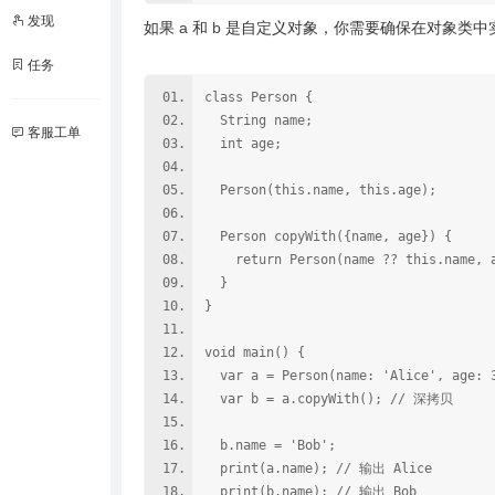
发现
如果
和
是自定义对象，你需要确保在对象类中
a
b
任务
class Person {
String name;
客服工单
int age;
Person(this.name, this.age);
Person copyWith({name, age}) {
return Person(name ?? this.name, a
}
}
void main() {
var a = Person(name: 'Alice', age: 
var b = a.copyWith(); // 深拷贝
b.name = 'Bob';
print(a.name); // 输出 Alice
print(b.name); // 输出 Bob