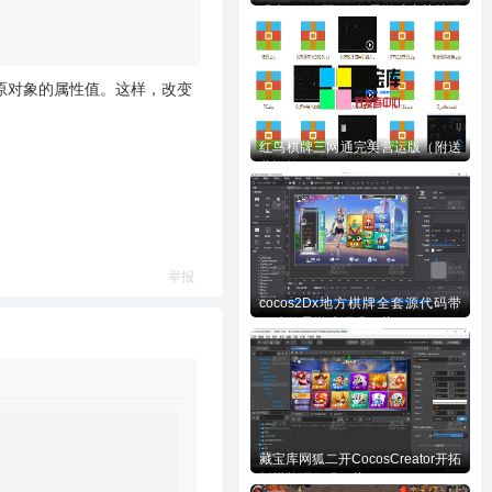
码含728UI工程n款子游戏内核等源
码下载
原对象的属性值。这样，改变
红鸟棋牌三网通完美营运版（附送
营运教程）
举报
cocos2Dx地方棋牌全套源代码带
70来款子游戏源码下载
藏宝库网狐二开CocosCreator开拓
版棋牌源代码下载