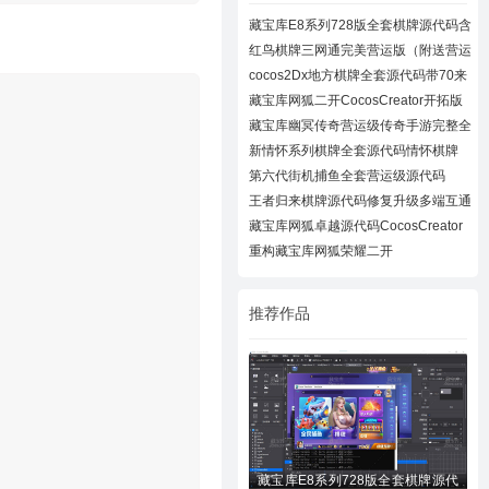
藏宝库E8系列728版全套棋牌源代码含
728UI工
红鸟棋牌三网通完美营运版（附送营运
教程）
cocos2Dx地方棋牌全套源代码带70来
款子游戏
藏宝库网狐二开CocosCreator开拓版
棋牌源代
藏宝库幽冥传奇营运级传奇手游完整全
套源代
新情怀系列棋牌全套源代码情怀棋牌
700+子游
第六代街机捕鱼全套营运级源代码
Creator跨
王者归来棋牌源代码修复升级多端互通
近百款
藏宝库网狐卓越源代码CocosCreator
卓越版全
重构藏宝库网狐荣耀二开
CocosCreator开拓版
推荐作品
藏宝库E8系列728版全套棋牌源代