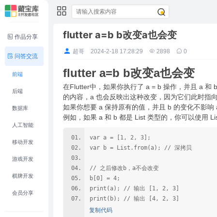
flutter a=b b改变a也会变
作品分享
超哥
2024-2-18 17:28:29
2898
0
问答交流
flutter a=b b改变a也会变
前端
在Flutter中，如果你执行了 a = b 操作，并且
后端
的内容，a 也会反映出这种改变，因为它们此时指
如果你想要 a 保持原有的值，并且 b 的变化不
数据库
例如，如果 a 和 b 都是 List 类型的，你可以使用 Li
人工智能
var a = [1, 2, 3];
移动开发
var b = List.from(a); // 深拷贝
游戏开发
// 之后修改b，a不会改变
棋牌开发
b[0] = 4;
print(a); // 输出 [1, 2, 3]
会员分享
print(b); // 输出 [4, 2, 3]
复制代码