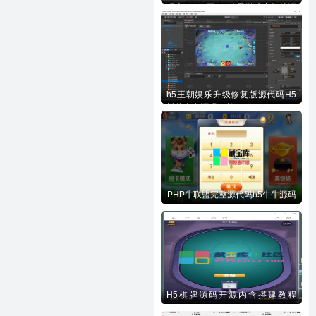
码含728UI工程n款子游戏内核等源
码下载
h5王朝娱乐升级修复版源代码H5
棋牌全套源码下载
PHP牛联盟完整源代码h5牛牛源码
H5棋牌源码开源内含搭建教程
(php)