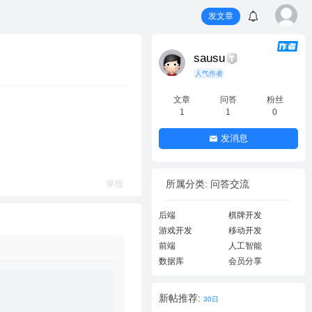
发文章
sausu
人气作者
文章
问答
粉丝
1
1
0
发消息
所属分类: 问答交流
举报
后端
棋牌开发
游戏开发
移动开发
前端
人工智能
数据库
会员分享
新帖推荐:
30日