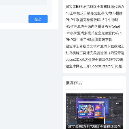
藏宝库E8系列728版全套棋牌源代码含
728UI工
h5王朝娱乐升级修复版源代码H5棋牌
全套源码
提交
PHP牛联盟完整源代码h5牛牛源码
H5棋牌源码开源内含搭建教程(php)
H5棋牌源码多模式全套完整源代码下
载
PHP新牛来了H5棋牌源码下载
藏宝库王者版全套棋牌源码下载多端互
通棋牌
红鸟棋牌三网通完美营运版（附送营运
教程）
cocos2Dx地方棋牌全套源代码带70来
款子游戏
藏宝库网狐二开CocosCreator开拓版
棋牌源代
推荐作品
藏宝库E8系列728版全套棋牌源代