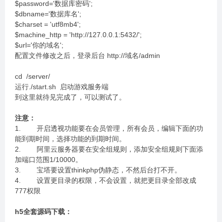
$password='数据库密码';
$dbname='数据库名';
$charset = 'utf8mb4';
$machine_http = 'http://127.0.0.1:5432/';
$url='你的域名';
配置文件修改之后，登录后台 http://域名/admin
cd /server/
运行./start
.sh 启动游戏服务端
到这里就待见完成了，可以测试了。
注意：
1. 开启透视功能要在会员管理，所有会员，编辑下面的功
能到期时间，选择功能的到期时间。
2. 阿里云服务器要在安全组规则，添加安全组规则下面添
加端口范围1/10000。
3. 宝塔要设置thinkphp伪静态，不然后台打不开。
4. 设置更目录的权限，不会设置，就把更目录全部改成
777权限
h5全套源码下载：