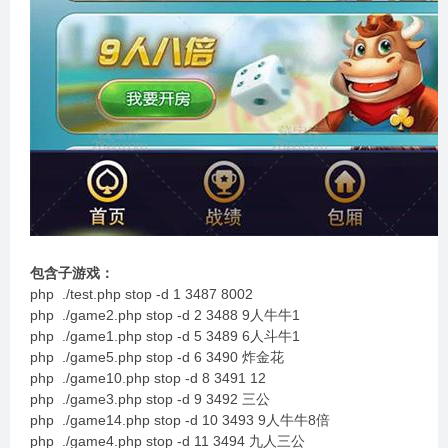
包含子游戏：
php ./test.php stop -d 1 3487 8002
php ./game2.php stop -d 2 3488 9人牛牛1
php ./game1.php stop -d 5 3489 6人斗牛1
php ./game5.php stop -d 6 3490 炸金花
php ./game10.php stop -d 8 3491 12
php ./game3.php stop -d 9 3492 三公
php ./game14.php stop -d 10 3493 9人牛牛8倍
php ./game4.php stop -d 11 3494 九人三公