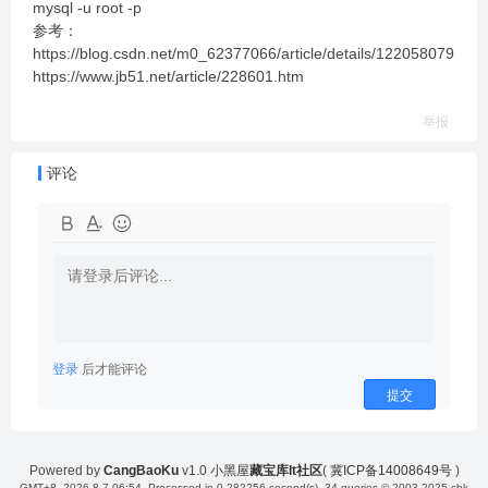
mysql -u root -p
参考：
https://blog.csdn.net/m0_62377066/article/details/122058079
https://www.jb51.net/article/228601.htm
举报
评论
登录
后才能评论
提交
Powered by
CangBaoKu
v1.0
小黑屋
藏宝库It社区
(
冀ICP备14008649号
)
GMT+8, 2026-8-7 06:54
, Processed in 0.282256 second(s), 34 queries.
© 2003-2025 cbk