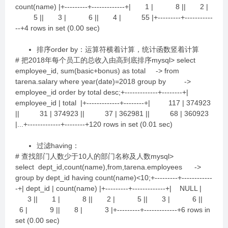
count(name) |+---------+-------------+| 1 | 8 || 2 |
5 || 3 | 6 || 4 | 55 |+---------+-----------
--+4 rows in set (0.00 sec)
排序order by：运算符横着计算，统计函数竖着计算
# 把2018年每个员工的总收入由高到底排序mysql> select
employee_id, sum(basic+bonus) as total -> from
tarena.salary where year(date)=2018 group by ->
employee_id order by total desc;+-------------+--------+|
employee_id | total |+-------------+--------+| 117 | 374923
|| 31 | 374923 || 37 | 362981 || 68 | 360923
|...+-------------+--------+120 rows in set (0.01 sec)
过滤having：
# 查找部门人数少于10人的部门名称及人数mysql>
select dept_id,count(name),from,tarena.employees ->
group by dept_id having count(name)<10;+---------+------------
-+| dept_id | count(name) |+---------+-------------+| NULL |
3 || 1 | 8 || 2 | 5 || 3 | 6 ||
6 | 9 || 8 | 3 |+---------+-------------+6 rows in
set (0.00 sec)