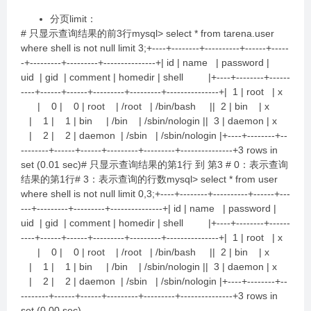
分页limit：
# 只显示查询结果的前3行mysql> select * from tarena.user
where shell is not null limit 3;+----+--------+----------+------+-----
-+---------+---------+---------------+| id | name | password |
uid | gid | comment | homedir | shell |+----+--------+------
----+------+------+---------+---------+---------------+| 1 | root | x
| 0 | 0 | root | /root | /bin/bash || 2 | bin | x
| 1 | 1 | bin | /bin | /sbin/nologin || 3 | daemon | x
| 2 | 2 | daemon | /sbin | /sbin/nologin |+----+--------+--
--------+------+------+---------+---------+---------------+3 rows in
set (0.01 sec)# 只显示查询结果的第1行 到 第3 # 0：表示查询
结果的第1行# 3：表示查询的行数mysql> select * from user
where shell is not null limit 0,3;+----+--------+----------+------+---
---+---------+---------+---------------+| id | name | password |
uid | gid | comment | homedir | shell |+----+--------+------
----+------+------+---------+---------+---------------+| 1 | root | x
| 0 | 0 | root | /root | /bin/bash || 2 | bin | x
| 1 | 1 | bin | /bin | /sbin/nologin || 3 | daemon | x
| 2 | 2 | daemon | /sbin | /sbin/nologin |+----+--------+--
--------+------+------+---------+---------+---------------+3 rows in
set (0.00 sec)