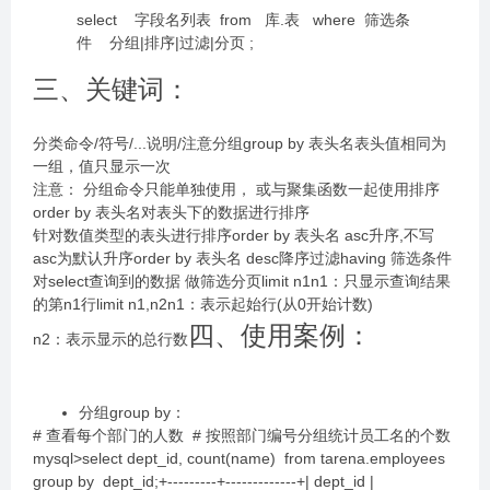
select 字段名列表 from 库.表 where 筛选条
件 分组|排序|过滤|分页 ;
三、关键词：
分类命令/符号/...说明/注意分组group by 表头名表头值相同为
一组，值只显示一次
注意： 分组命令只能单独使用， 或与聚集函数一起使用排序
order by 表头名对表头下的数据进行排序
针对数值类型的表头进行排序order by 表头名 asc升序,不写
asc为默认升序order by 表头名 desc降序过滤having 筛选条件
对select查询到的数据 做筛选分页limit n1n1：只显示查询结果
的第n1行limit n1,n2n1：表示起始行(从0开始计数)
四、使用案例：
n2：表示显示的总行数
分组group by：
# 查看每个部门的人数 # 按照部门编号分组统计员工名的个数
mysql>select dept_id, count(name) from tarena.employees
group by dept_id;+---------+-------------+| dept_id |