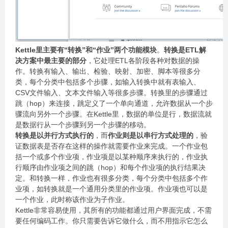
Kettle里主要有“转换”和“作业”两个功能模块
。
转换是ETL解
决方案中最主要的部分
，它处理ETL各阶段各种对数据的操
作。转换有输入、输出、检验、映射、加密、脚本等很多分
类，每个分类中包括多个步骤，如输入转换中就有表输入、
CSV文件输入、文本文件输入等很多步骤。转换里的步骤通过
跳（hop）来连接，跳定义了一个单向通道，允许数据从一个步
骤流向另外一个步骤。在Kettle里，数据的单位是行，数据流就
是数据行从一个步骤到另一个步骤的移动。
转换是以并行方式执行的
，而
作业则是以串行方式处理的
，验
证数据表是否存在这样的操作就需要作业来完成。一个作业包
括一个或多个作业项，作业项是以某种顺序来执行的，作业执
行顺序由作业项之间的跳（hop）和每个作业项的执行结果决
定。和转换一样，作业也有很多分类，每个分类中包括多个作
业项，如转换就是一个通用分类里的作业项。作业项也可以是
一个作业，此时称该作业为子作业。
Kettle非常容易使用，其所有的功能都通过用户界面完成，不需
要任何编码工作。你只需要告诉它做什么，而不用指示它怎么