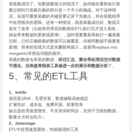
表装载成功了。在数据量很大的情况下，如何能在重新执行装
载过程时只装载失败的部分是一个不小的挑战。对于这种情
况，实现可重复装载的关键是要记录下失败点，并在装载程序
中处理相关的逻辑。还有一种情况，就是装载成功后，数据又
发生了改变（比如有些滞后的数据在ETL执行完才进入系统，
就会带来数据的更新或新增），这时需要重新再执行一遍装载
过程，已经正确装载的数据可以被覆盖，但相同数据不能重复
新增。简单的实现方式是先删除再插入，或者用replace into、
mergeinto等类似功能的操作。
装载到数据仓库里的数据，
经过汇总、聚合等处理后交付数据
可视化、仪表盘等报表工具做进一步的展示
和数据分析
了。
5、常见的ETL工具
1、kettle
底层是JAVA，无需安装，数据抽取高效稳定
扩展性好，成本低、免费开源、部署简单
缺点是处理速度慢性、不支持实时同步，支持千万级别数据，
数量太大时会吃力；
2、datastage
ETL中处理速度最快，性能最强的工具