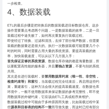
一步检查。
4、数据装载
ETL的最后步骤是把转换后的数据装载进目标数据仓库。这步
操作需要重点考虑两个问题，一是数据装载的效率，二是一旦
装载过程中途失败了，如何再次重复执行装载过程。
即使经过了转换、过滤和清洗，去掉了部分噪声数据，但需要
装载的数据量还是很大的。执行一次数据装载可能需要几个小
时的时间，同时需要占用大量的系统资源。要提高装载的效
率，加快装载速度，可以从以下几方面入手：
首先保证足够的系统资源
。数据仓库存储的都是海量数据，所
以要配置高性能的服务器，并且
要独占资源
，不要与别的系统
共用。
其次是在进行装载时，要
禁用数据库约束（唯一性、非空性，
检查约束等）和索引
，当装载过程完全结束后，再启用这些约
束，重建索引，这种方法会很大的提高装载速度。在数据仓库
环境中，一般不使用数据库来保证数据的参考完整性，即不使
用数据库的外键约束，它应该由ETL工具或程序来维护。
数据装载过程中可能由于多种原因而失败，比如装载过程中某
些
源表和目标表的结构不一致
而导致失败，而这时已经有部分