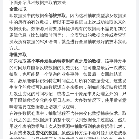
下面介绍几种数据抽取的方法：
全量抽取
即数据源中的数据
全部被抽取
。因为这种抽取类型涉及数据源
中的所有的有效数据，所以不需要跟踪自上次成功抽取以来的
数据变化。数据源只需要原样提供现有的数据而不需要附加的
逻辑信息（比如抽取时间等）。全表导出的数据文件或者查询
源表所有数据的SQL语句，就是进行全量抽取最好的技术实现
方式。
增量抽取
即
只抽取某个事件发生的特定时间点之后的数据
。该事件发生
的时间顺序能够反映数据的历史变化，它可能是最后一次成功
抽取，也可能是一个复杂的业务事件，如最后一次回款结算
等。必须能够标识出特定时间点之后所有的数据变化。这些发
生变化的数据可以由数据源自身来提供，例如能够反映数据最
后发生变化的时间标记，或者是一个原始事务处理之外的，只
用于跟踪数据变化的变更日志表。大多数情况下，使用后者意
味着需要在数据源上增加抽取逻辑。
在许多数据仓库中，抽取过程不含任何变化数据捕获技术。取
而代之的是把数据源中的整个表抽取到数据仓库过渡区，然后
用这个表的数据和上次从数据源中抽取得到的表数据作比对，
从而
找出发生变化的数据
。虽然这种方法不会对源系统造成很