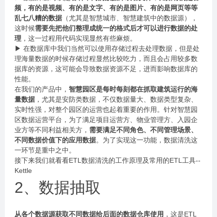
频，有的是视频、有的是文字、有的是图片、有的是网页等等
乱七八糟的数据
（尤其是智慧城市、智慧建筑中的数据源），
这时候
需要先把他们整理成统一的格式后才可以进行数据的处
理
，这一过程用代码实现显然有些麻烦。
▶ 在数据库中我们当然可以使用存储过程去处理数据，但是处
理海量数据的时候存储过程显然比较吃力，而且会占用较多数
据库的资源，这可能会导致数据资源不足，进而影响数据库的
性能。
在我们的产品中，
智慧园区是每时每刻都在抓取建筑运行的海
量数据
，尤其是安防类数据，不仅数据量大、数据类型复杂、
实时性强，对整个园区的运营也起着重要的作用。针对智慧园
区数据运营平台，为了满足项目运营方、物业管理方、入园企
业方等不同利益相关方，
需要满足不同角色、不同管理场景、
不同数据价值下的应用数据
。为了实现这一功能，数据清洗这
一环节是重中之中。
接下来我们就看看ETL数据清洗的工作原理及常用的ETL工具--
Kettle
2、数据抽取
从各个数据源获取不同数据给后面的数据仓库使用
，这是ETL