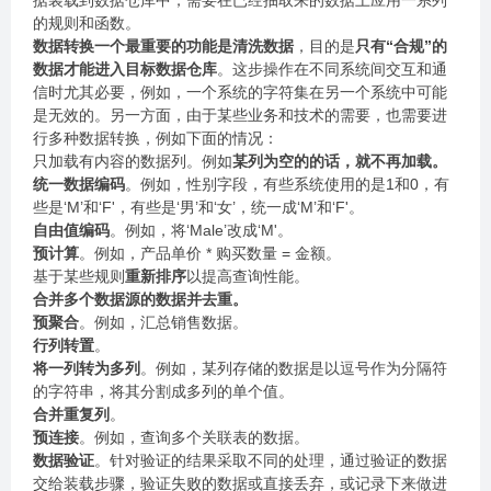
据装载到数据仓库中，需要在已经抽取来的数据上应用一系列
的规则和函数。
数据转换一个最重要的功能是清洗数据
，目的是
只有“合规”的
数据才能进入目标数据仓库
。这步操作在不同系统间交互和通
信时尤其必要，例如，一个系统的字符集在另一个系统中可能
是无效的。另一方面，由于某些业务和技术的需要，也需要进
行多种数据转换，例如下面的情况：
只加载有内容的数据列。例如
某列为空的的话，就不再加载。
统一数据编码
。例如，性别字段，有些系统使用的是1和0，有
些是‘M’和‘F'，有些是‘男’和‘女’，统一成‘M’和‘F'。
自由值编码
。例如，将‘Male’改成‘M'。
预计算
。例如，产品单价 * 购买数量 = 金额。
基于某些规则
重新排序
以提高查询性能。
合并多个数据源的数据并去重。
预聚合
。例如，汇总销售数据。
行列转置
。
将一列转为多列
。例如，某列存储的数据是以逗号作为分隔符
的字符串，将其分割成多列的单个值。
合并重复列
。
预连接
。例如，查询多个关联表的数据。
数据验证
。针对验证的结果采取不同的处理，通过验证的数据
交给装载步骤，验证失败的数据或直接丢弃，或记录下来做进