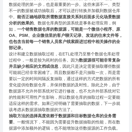
数据处理的第一步，也是最重要的一步。这些来源不一、类型
不一的数据被成功抽取后，才可以进行转换并加载到数据仓库
中。
能否正确地获取所需数据直接关系到后面多元化场景数据
分析的效果的
。数据仓库典型的源系统是事务处理应用，例
如，
一个销售数据仓库的数据源，可能是一个微信小程序、原
OA、PSM、企业微信里的客户聊天记录、发送的往来文件等，
也包含当前每一个销售人员客户线索跟进过程中相关操作的全
部记录。
设计和建立数据抽取过程，在ETL处理乃至整个数据仓库处理
过程中，一般是较为耗时的任务。因为
数据源很可能非常复杂
并且缺少相应的文档或信息
，因此只是决定需要抽取哪些数据
可能就已经非常困难了。而且数据都不是只抽取一次，而是需
要以一定的时间间隔反复抽取，通过这样的方式把数据的所有
变化提供给数据仓库，并保持数据的及时性。除此之外，由于
数据源不允许外部系统对它进行修改，也不允许外部系统对它
的性能和可用性产生影响，所以数据仓库的抽取过程一定要能
适应这样的需求。如果已经明确了需要抽取的数据，下一步就
该考虑从数据源抽取数据的方法了。
抽取方法的选择高度依赖于数据源和目标数据仓库的业务需
要
。一般情况下，不能因为需要提升数据抽取的性能，而在数
据源中添加额外的逻辑，也不能增加这些数据源的工作负载。