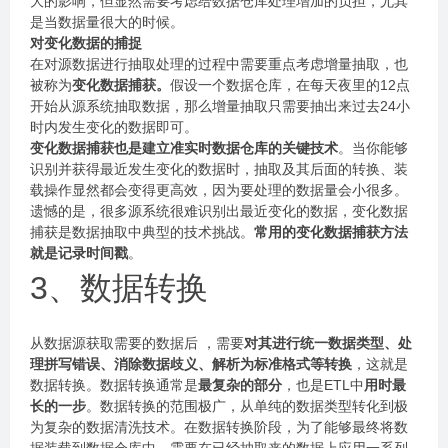
大的影响，但显然需要考虑给数据仓库处理增加的负担，尤其
是当数据量很大的时候。
对变化数据的捕捉
在对源数据进行抽取处理的过程中需要重点考虑增量抽取，也
被称为
变化数据捕获。
假设一个数据仓库，在每天夜里的12点
开始从源系统抽取数据，那么增量抽取只需要抽出来过去24小
时内发生变化的数据即可。
变化数据捕获也是建立准实时数据仓库的关键技术
。当你能够
识别并获得最近发生变化的数据时，抽取及其后面的转换、装
载操作显然都会变得更高效，因为要处理的数据量会小很多。
遗憾的是，很多源系统很难识别出最近变化的数据，变化数据
捕获是数据抽取中典型的技术挑战。
常用的变化数据捕获方法
就是记录时间戳
。
3、数据转换
从数据源获取需要的数据后 ，需要
对其进行统一数据类型、处
理拼写错误、消除数据歧义、解析为标准格式等转换
，这就是
数据转换。数据转换通常是
最复杂的部分
，也是ETL中
用时最
长的一步
。数据转换的范围极广，从单纯的数据类型转化到极
为复杂的数据清洗技术。在数据转换阶段，为了能够最终将数