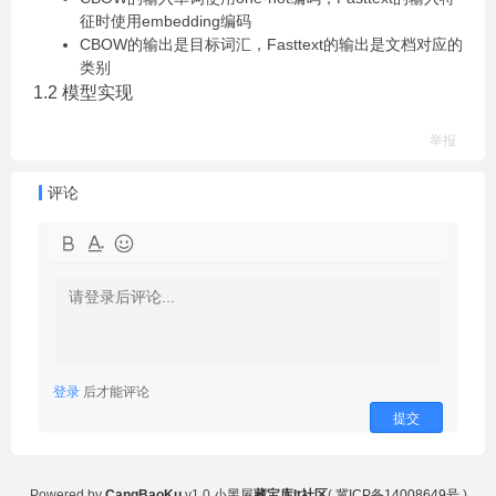
征时使用embedding编码
CBOW的输出是目标词汇，Fasttext的输出是文档对应的
类别
1.2 模型实现
举报
评论
登录
后才能评论
提交
Powered by
CangBaoKu
v1.0
小黑屋
藏宝库It社区
(
冀ICP备14008649号
)