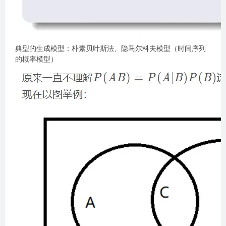
典型的生成模型：朴素贝叶斯法、隐马尔科夫模型（时间序列
的概率模型）