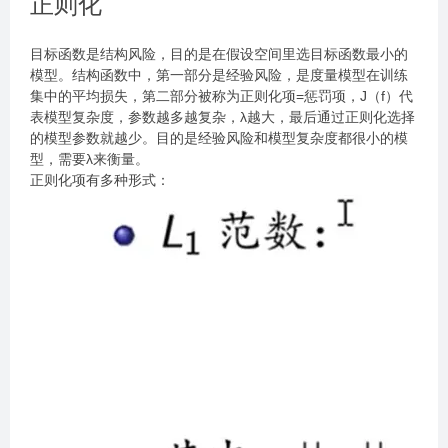
正则化
目标函数是结构风险，目的是在假设空间里选目标函数最小的
模型。结构函数中，第一部分是经验风险，是度量模型在训练
集中的平均损失，第二部分被称为正则化项=惩罚项，J（f）代
表模型复杂度，参数越多越复杂，λ越大，最后通过正则化选择
的模型参数就越少。目的是经验风险和模型复杂度都很小的模
型，需要λ来衡量。
正则化项有多种形式：