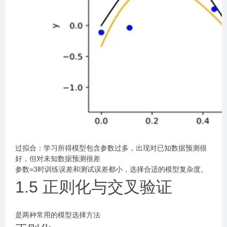
过拟合：学习所得模型包含参数过多，出现对已知数据预测很
好，但对未知数据预测很差
参数=3时训练误差和测试误差都小，选择合适的模型复杂度。
1.5 正则化与交叉验证
是两种常用的模型选择方法