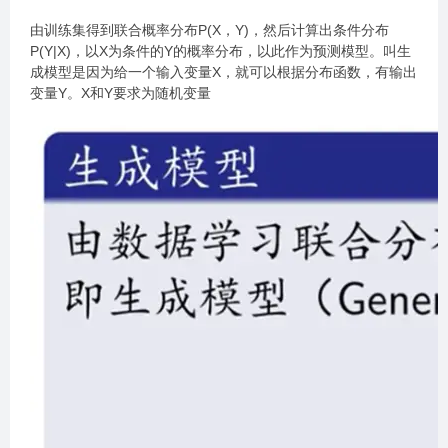
由训练集得到联合概率分布P(X，Y)，然后计算出条件分布
P(Y|X)，以X为条件的Y的概率分布，以此作为预测模型。叫生
成模型是因为给一个输入变量X，就可以根据分布函数，有输出
变量Y。X和Y要求为随机变量