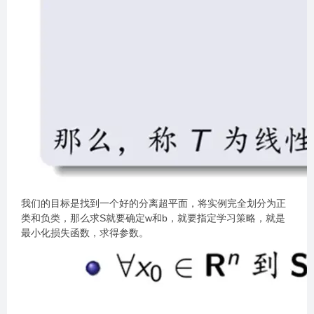
我们的目标是找到一个好的分离超平面，将实例完全划分为正
类和负类，那么求S就要确定w和b，就要指定学习策略，就是
最小化损失函数，求得参数。