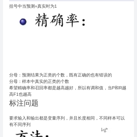
括号中当预测=真实时为1
分母：预测结果为正类的个数，既有正确的也有错误的
分母：样本中真实的正类的个数
希望精确率和召回率都是越高越好，所以有调和值，当P和R越
高F1也越高
标注问题
要求输入和输出都是变量序列，并且长度相同，不同样本可以
有不同序列