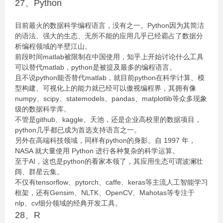
27、Python
目前最火的数据科学编程语言，没有之一。Python因为其简洁
的语法、强大的生态、无所不能的应用几乎已经霸占了数据分
析编程领域的半壁江山。
前段时间matlab被限制在中国使用，知乎上开始讨论什么工具
可以替代matlab，python是被提及最多的编程语言。
且不说python能否替代matlab，就目前python在科学计算、模
型构建、可视化上的能力就已经可以傲视编程界，其拥有像
numpy、scipy、statemodels、pandas、matplotlib等众多现象
级的数据科学库。
不管是github、kaggle、天池，还是企业高校里的数据项目，
python几乎都已成为首选支持语言之一。
另外在高端科技领域，同样有python的身影。自 1997 年，
NASA 就大量使用 Python 进行各种复杂的科学运算。
至于AI，这也是python的看家本领了，其应用生态可谓波澜壮
阔、群星云集。
不仅有tensorflow、pytorch、caffe、keras等主流人工智能学习
框架，还有Gensim、NLTK、OpenCV、Mahotas等专注于
nlp、cv细分领域的经典开发工具。
28、R