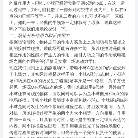
的反作用力－F时，小球已经运动到了离o远的b点，在这一运
动过程中，力F可能耗散了一部分到时空中而变为F'。所以在b
点的力F'就不等于－F，并且二者的方向也可以不在同一直线
上。如此一来，经典的牛顿第三定律就有了瑕疵，果真这样
吗？下面我们用场论探讨一下。
二、场论分析作用力和反作用力
根据场论理论，物体之间的作用力实质上是质能场与质能场之
间的接触性碰撞。质能场可能有许多性能，所以碰撞时是能够
相互作用的性能才产生力的作用，如引力场之间的作用或电磁
场之间的作用等等(详情见文章：场论动力学)。
现在我们回到上面的静电场中，带电小球A在场源O的a点受到
了电场力，其实际过程是这样子的：小球A经过a点时，小球的
场和场源在a点的场发生了碰撞(场本身是一种物质，为了方便
起见，场源O在场域a点的场，我们以后就用a代替；另外由于
小球还算可观的物体，所以同时可以认为是小球自身和a点的静
电场碰撞，其实小球的质能场本身就包括小球)。小球碰a和a碰
小球是同时发生的两个接触性碰撞过程，并且效果相同、互为
对抗，所以碰撞过程产生的两个力大小相等、方向相反、作用
在同一直线上，且具有同时性，这正是牛顿第三定律所表达的
内容。两个碰撞发生以后，其作用要通过光子传递给场源O，
传递过程虽然有时间限制，但光子是一个完全负责任的使者，