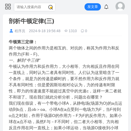
发文章
剖析牛顿定律(三)
程序员
2024-9-18 19:56:48
1310
0
牛顿第三定律：
两个物体之间的作用力是相互的、对抗的，称其为作用力和反
作用力(F和－F)。
一、解剖“牛三律”
牛顿认为作用力和反作用力，大小相等、方向相反且作用在同
一直线上，同时认为二者具有同时性。人们认为这里暗含了一
个条件，就是力的传递是瞬时的，要不然作用力和反作用力就
不具有同时性；但是爱因斯坦相对论认为，力的传递有时限
性，即力的传递速度不能超过真空中的光速c，这样一来二者就
不和谐了。现在我们就此分析分析，问题出在哪里？
我们现在假设，有一个带电小球A，从静电场(场源为O)的a点运
动到b点，且ob＞oa。小球A在a点受到一电场力为F，当F传到
o点之时刻，作用于场源O的作用力－F为F的反作用力。如果小
球在a点不动，虽然F与－F不同时，但二者大小相等、方向相
反且作用在同一直线上；如果小球运动，当场源O接收到小球