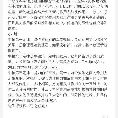
它原原本本地把碰撞的信息传递给场源O，这样又好像是场源
和小球的碰撞。同理当小球运动到b点时，在b点又发生了新的
碰撞，新的碰撞自然产生了新的作用力和反作用力。故，牛顿
运动定律中，不仅仅力的作用力和反作用力的关系是正确的；
而且其力作用的瞬时性和相对论中力传递的时限性也就变得和
谐喽。
小 结
牛顿第一定律，是物质运动的基本规律，是运动与力和惯性的
关系，是物理理论的基石，如果没有第一定律，整个物理学就
塌陷了。
牛顿第二定律是牛顿第一定律的发展，它具体告诉了我们质
量、力和运动状态之间的关系，其关系式为：F＝d(mv)/dt，
(经典力学中可以为等式F＝ma)。
牛顿第三定律，是力的相互性。其一，两个物体之间的作用力
是相互的、对抗的，称其为作用力和反作用力(F和－F)；作用
力和反作用力，大小相等、方向相反且作用在同一直线上，同
时二者具有同时性。其二，力的作用是质能场接触性碰撞的过
程，但力的传递是媒介粒子全息性的、时限性的过程，并且传
递过程完全由质能场自身决定。
能子源版权，违之必究！
举报