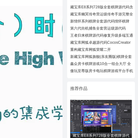
藏宝库E8系列728版全套棋牌源代码含
728UI工
藏宝库幽冥传奇营运级传奇手游完整全
套源代
新情怀系列棋牌全套源代码情怀棋牌
700+子游
第六代街机捕鱼全套营运级源代码
Creator跨
王者归来棋牌源代码修复升级多端互通
近百款
藏宝库网狐卓越源代码CocosCreator
卓越版全
重构藏宝库网狐荣耀二开
CocosCreator开拓版
新藏宝库网狐旗舰(亲友圈版)棋牌全套
源码下
鑫众房卡棋牌游戏10合一组合大厅 全
套组件
傲玩至尊版房卡电玩棋牌游戏平台手机
棋牌游
推荐作品
藏宝库E8系列728版全套棋牌源代