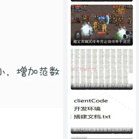
码含728UI工程n款子游戏内核等源
码下载
藏宝库幽冥传奇营运级传奇手游完
整全套源代码下载
新情怀系列棋牌全套源代码情怀棋
牌700+子游戏源码下载
第六代街机捕鱼全套营运级源代码
Creator跨平台多端互通全民捕鱼