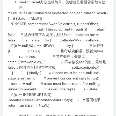
runAndReset方法也很简单，关键就是看报异常如何处
理。
// FutureTask#runAndResetprotected boolean runAndReset()
{ if (state != NEW ||
!UNSAFE.compareAndSwapObject(this, runnerOffset,
null, Thread.currentThread())) return
false; // 是否继续下次调度，默认false boolean ran =
false; int s = state; try { Callable<V> c = callable;
if (c != null && s == NEW) { try { // 执行任
务 c.call(); // 执行成功的话，设置为true
ran = true; // 异常处理，关键点 }
catch (Throwable ex) { // 不会修改ran的值，最终是
false，同时也不打印异常堆栈 setException(ex);
} } } finally { // runner must be non-null until
state is settled to // prevent concurrent calls to run()
runner = null; // state must be re-read after nulling
runner to prevent // leaked interrupts s = state;
if (s >= INTERRUPTING)
handlePossibleCancellationInterrupt(s); } // 返回结果
return ran && s == NEW;}