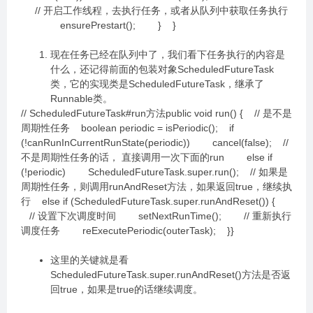
// 开启工作线程，去执行任务，或者从队列中获取任务执行
ensurePrestart(); } }
现在任务已经在队列中了，我们看下任务执行的内容是
什么，还记得前面的包装对象ScheduledFutureTask
类，它的实现类是ScheduledFutureTask，继承了
Runnable类。
// ScheduledFutureTask#run方法public void run() { // 是不是
周期性任务 boolean periodic = isPeriodic(); if
(!canRunInCurrentRunState(periodic)) cancel(false); //
不是周期性任务的话， 直接调用一次下面的run else if
(!periodic) ScheduledFutureTask.super.run(); // 如果是
周期性任务，则调用runAndReset方法，如果返回true，继续执
行 else if (ScheduledFutureTask.super.runAndReset()) {
// 设置下次调度时间 setNextRunTime(); // 重新执行
调度任务 reExecutePeriodic(outerTask); }}
这里的关键就是看
ScheduledFutureTask.super.runAndReset()方法是否返
回true，如果是true的话继续调度。