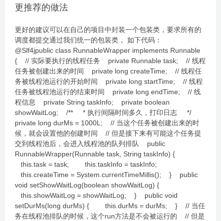
更推荐的做法
更好的建议可以在自己的项目中封装一个包装类，要求所有的
调度都提交通过我们统一的包装类， 如下代码：
@Slf4jpublic class RunnableWrapper implements Runnable
{ // 实际要执行的线程任务 private Runnable task; // 线程
任务被创建出来的时间 private long createTime; // 线程任
务被线程池运行的开始时间 private long startTime; // 线程
任务被线程池运行的结束时间 private long endTime; // 线
程信息 private String taskInfo; private boolean
showWaitLog; /** * 执行间隔时间多久，打印日志 */
private long durMs = 1000L; // 当这个任务被创建出来的时
候，就会设置他的创建时间 // 但是接下来有可能这个任务提
交到线程池后，会进入线程池的队列排队 public
RunnableWrapper(Runnable task, String taskInfo) {
this.task = task; this.taskInfo = taskInfo;
this.createTime = System.currentTimeMillis(); } public
void setShowWaitLog(boolean showWaitLog) {
this.showWaitLog = showWaitLog; } public void
setDurMs(long durMs) { this.durMs = durMs; } // 当任
务在线程池排队的时候，这个run方法是不会被运行的 // 但是