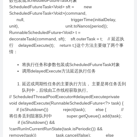
数包装成ScheduledFutureTask对象
ScheduledFutureTask<Void> sft = new
ScheduledFutureTask<Void>(command,
null, triggerTime(initialDelay,
unit), unit.toNanos(period));
RunnableScheduledFuture<Void> t =
decorateTask(command, sft); sft.outerTask = t; // 延迟执
行 delayedExecute(t); return t;}这个方法主要做了两个事
情：
将执行任务和参数包装成ScheduledFutureTask对象
调用delayedExecute方法延迟执行任务
延迟或周期性任务的主要执行方法， 主要是将任务丢到
队列中，后续由工作线程获取执行。
// ScheduledThreadPoolExecutor#delayedExecuteprivate
void delayedExecute(RunnableScheduledFuture<?> task) {
if (isShutdown()) reject(task); else { //
将任务丢到阻塞队列中 super.getQueue().add(task);
if (isShutdown() &&
!canRunInCurrentRunState(task.isPeriodic()) &&
remove(task)) task.cancel(false); else