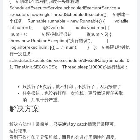
{ // 创建1个线程的调度任务线程池
ScheduledExecutorService scheduledExecutorService =
Executors.newSingleThreadScheduledExecutor(); // 创建一
个任务 Runnable runnable = new Runnable() { volatile
int num = 0; @Override public void run() {
num ++; // 模拟执行报错 if(num > 5) {
throw new RuntimeException("执行错误"); }
log.info("exec num: [{}].....", num); } }; // 每隔1秒钟执
行一次任务
scheduledExecutorService.scheduleAtFixedRate(runnable, 0,
1, TimeUnit.SECONDS); Thread.sleep(10000);}运行结果：
只执行了5次后，就不打印，不执行了，因为报错了
任务报错，也没有打印一次堆栈，更导致调度任务取
消，后果十分严重。
解决方案
解决方法也非常简单，只要通过try catch捕获异常即可。
运行结果：
看到不仅打印了异常堆栈，而且也会进行周期性的调度。