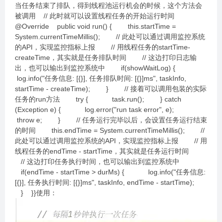
当任务结束了排队，得到线程池运行机会的时候，这个方法会
被调用 // 此时就可以设置线程任务的开始运行时间
@Override public void run() { this.startTime =
System.currentTimeMillis(); // 此处可以通过调用监控系统
的API，实现监控指标上报 // 用线程任务的startTime-
createTime，其实就是任务排队时间 // 这边打印日志输
出，也可以输出到监控系统中 if(showWaitLog) {
log.info("任务信息: [{}], 任务排队时间: [{}]ms", taskInfo,
startTime - createTime); } // 接着可以调用包装的实际
任务的run方法 try { task.run(); } catch
(Exception e) { log.error("run task error", e);
throw e; } // 任务运行完毕以后，会设置任务运行结束
的时间 this.endTime = System.currentTimeMillis(); //
此处可以通过调用监控系统的API，实现监控指标上报 // 用
线程任务的endTime - startTime，其实就是任务运行时间
// 这边打印任务执行时间，也可以输出到监控系统中
if(endTime - startTime > durMs) { log.info("任务信息:
[{}], 任务执行时间: [{}]ms", taskInfo, endTime - startTime);
} }}使用：