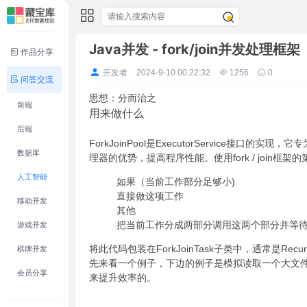
Java并发 - fork/join并发处理框架
作品分享
开发者
2024-9-10 00:22:32
1256
0
问答交流
思想：分而治之
前端
用来做什么
后端
ForkJoinPool是ExecutorService接
数据库
理器的优势，提高程序性能。使用fork / join
人工智能
如果（当前工作部分足够小)
直接做这项工作
移动开发
其他
把当前工作分成两部分调用这两个部分并等
游戏开发
将此代码包装在ForkJoinTask子类中，通常是Recursive
棋牌开发
先来看一个例子，下边的例子是模拟读取一个大文件的过
会员分享
来提升效率的。