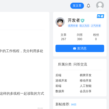
发文章
开发者
优秀作者
助人为乐
人气作者
文章
问答
粉丝
267
390
0
发消息
给线程池中的工作线程，充分利用多处
所属分类: 问答交流
后端
棋牌开发
游戏开发
移动开发
前端
人工智能
数据库
会员分享
个，这样的多线程一起读取的方式
新帖推荐:
30日
举报