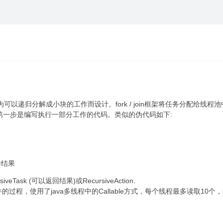
口的实现，它专为可以递归分解成小块的工作而设计。fork / join框架将任务分配
框架的第一步是编写执行一部分工作的代码。类似的伪代码如下:
待结果
Task (可以返回结果)或RecursiveAction.
程，使用了java多线程中的Callable方式，每个线程最多读取10