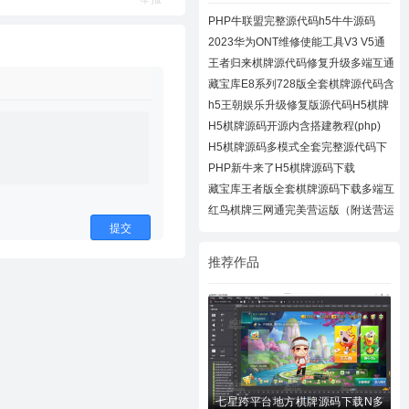
PHP牛联盟完整源代码h5牛牛源码
2023华为ONT维修使能工具V3 V5通
用下载
王者归来棋牌源代码修复升级多端互通
近百款
藏宝库E8系列728版全套棋牌源代码含
728UI工
h5王朝娱乐升级修复版源代码H5棋牌
全套源码
H5棋牌源码开源内含搭建教程(php)
H5棋牌源码多模式全套完整源代码下
载
PHP新牛来了H5棋牌源码下载
藏宝库王者版全套棋牌源码下载多端互
通棋牌
红鸟棋牌三网通完美营运版（附送营运
教程）
提交
推荐作品
七星跨平台地方棋牌源码下载N多