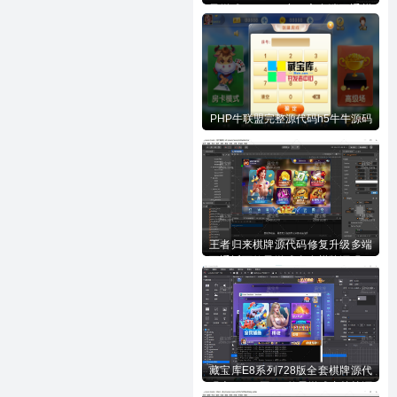
子游戏APP/H5/小程序多端互通棋
牌源代码下载
PHP牛联盟完整源代码h5牛牛源码
王者归来棋牌源代码修复升级多端
互通近百款子游戏全套棋牌源码下
载
藏宝库E8系列728版全套棋牌源代
码含728UI工程n款子游戏内核等源