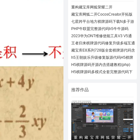
重构藏宝库网狐荣耀二开
CocosCreator开拓版
藏宝库网狐二开CocosCreator开拓版
棋牌源代
七星跨平台地方棋牌源码下载N多子游
戏APP/H
PHP牛联盟完整源代码h5牛牛源码
2023华为ONT维修使能工具V3 V5通
用下载
王者归来棋牌源代码修复升级多端互通
近百款
藏宝库E8系列728版全套棋牌源代码含
728UI工
h5王朝娱乐升级修复版源代码H5棋牌
全套源码
H5棋牌源码开源内含搭建教程(php)
H5棋牌源码多模式全套完整源代码下
载
推荐作品
重构藏宝库网狐荣耀二开