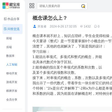
概念课怎么上？
作品分享
开发者
2024-9-26 17:32:05
1432
0
问答交流
概念课本就不好上，知识点琐碎，学生会觉得枯燥
前端
今天要讲《整式》是一节需要掌握8个小概念的一节
清楚了，其他的也就解决了，下面是我的设计：
后端
学习目标：
数据库
1.能说出单项式、多项式和整式的概念，并能
在具体代数式中加于区别。
人工智能
2.能准确的指出某个单项式的系数和次数，以
及某个多项式的项数和次数。
移动开发
接下来，对单项式的概念，系数，次数以及多项式
游戏开发
我出示了一些代数式，带着学生一块分析它们的特点，
个特例：“2/x是分式”并解释了“-2和x为什么都
棋牌开发
和系数的问题，因为前面在讲解概念时，对特例分析
会员分享