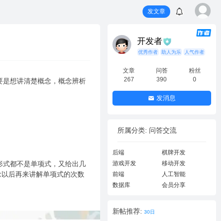
发文章
开发者
优秀作者
助人为乐
人气作者
文章
问答
粉丝
267
390
0
要是想讲清楚概念，概念辨析
发消息
所属分类: 问答交流
后端
棋牌开发
的形式都不是单项式，又给出几
游戏开发
移动开发
概念以后再来讲解单项式的次数
前端
人工智能
数据库
会员分享
新帖推荐:
30日