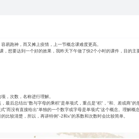
，容易跑神，而又摊上疫情，上一节概念课难度更高。
课，想要达到一个好的效果，我昨天下午做了快2个小时的课件，目的主
的项，次数，名称进行理解。
最后总结出“数与字母的乘积”是单项式，重点是“积”，“和、差或商”
是单项式”而没有直接给出“单独的一个数字或字母是单项式”这个概念。理解
的比较清楚，所以，再讲特例“-2和x”的系数和次数时会比较简单。