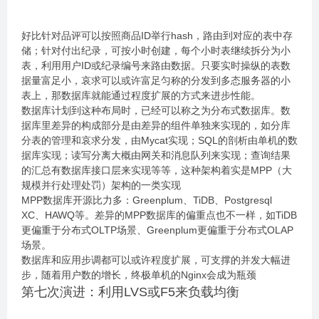
好比针对品评可以按照商品ID举行hash，路由到对应的表中存
储；针对付出纪录，可按小时创建，每个小时表继续拆分为小
表，利用用户ID或纪录编号来路由数据。只要实时操纵的表数
据量富足小，哀求可以或许富足匀称的分发到多态服务器的小
表上，那数据库就能通过程度扩展的方式来进步性能。
数据库计划到这种布局时，已经可以称之为分布式数据库。数
据库里差异的构成部分是由差异的组件单独来实现的，如分库
分表的管理和哀求分发，由Mycat实现；SQL的剖析由单机的数
据库实现；读写分离大概由网关和消息队列来实现；查询结果
的汇总有数据库接口层来实现等等，这种架构着实是MPP（大
规模并行处理处罚）架构的一类实现
MPP数据库开源比力多：Greenplum、TiDB、Postgresql
XC、HAWQ等。差异的MPP数据库的偏重点也不一样，如TiDB
更偏重于分布式OLTP场景、Greenplum更偏重于分布式OLAP
场景。
数据库和应用步调都可以或许程度扩展，可支撑的并发大幅进
步，随着用户数的增长，终极单机的Nginx会成为瓶颈
第七次演进：利用LVS或F5来负载均衡