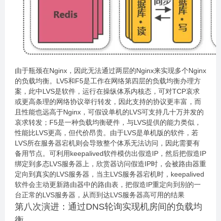
由于瓶颈在Nginx，因此无法通过两层的Nginx来实现多个Nginx
的负载均衡。LV5和F5是工作在网络第四层的负载均衡办理方
案，此中LVS是软件，运行在操纵体系内核态，可对TCP哀求
或更高条理的网络协议举行转发，因此支持的协议更丰富，而
且性能也远高于Nginx，可假设单机的LVS可支持几十万并发的
哀求转发；F5是一种负载均衡硬件，与LVS提供的能力类似，
性能比LVS更高，但代价昂贵。由于LVS是单机版的软件，若
LVS所在服务器宕机则会导致整个体系无法访问，因此需要有
备用节点。可利用keepalived软件模仿出假造IP，然后把假造IP
绑定到多态LVS服务器上，欣赏器访问假造IP时，会被路由器重
定向到真实的LVS服务器，当主LVS服务器宕机时，keepalived
软件会主动更新路由器中的路由表，把假造IP重定向到别的一
台正常的LVS服务器，从而到达LVS服务器高可用的结果
第八次演进：通过DNS轮询实现机房间的负载均
衡