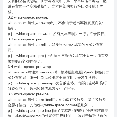
文首的空格被忽略。由于容器太窄，第一个单词溢出容器，然
后在背面一个空格处换行。文本内部的换行符自动转成了空
格。
3.2 white-space: nowrap
white-space属性为nowrap时，不会由于超出容器宽度而发生
换行。
p { white-space: nowrap;}所有文本表现为一行，不会换行。
3.3 white-space: pre
white-space属性为pre时，就按照 <pre> 标签的方式处置惩
罚。
p { white-space: pre;}上面结果与原始文本完全划一，所有空
格和换行符都保存了。
3.4 white-space: pre-wrap
white-space属性为pre-wrap时，根本照旧按照 <pre> 标签的方
式处置惩罚，唯一区别是超出容器宽度时，会发生换行。
p { white-space: pre-wrap;}文首的空格、内部的空格和换行
符都保存了，超出容器的地方发生了折行。
3.5 white-space: pre-line
white-space属性为pre-line时，意为保存换行符。除了换行符
会原样输出，其他都与white-space:normal规则划一。
p { white-space: pre-line;}除了文本内部的换行符没有转成空
格，其他都与normal的处置惩罚规则划一。这对于诗歌范例的