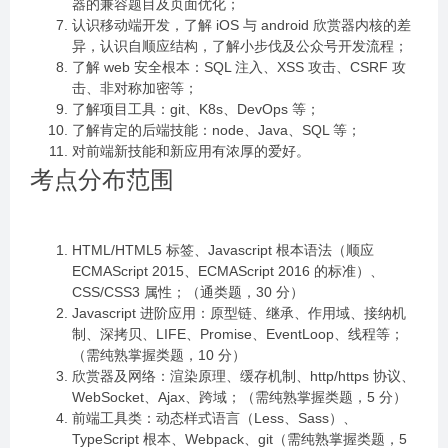
器的兼容题目及页面优化；
认识移动端开发，了解 iOS 与 android 欣赏器内核的差
异，认识自顺应结构，了解小步伐及公众号开发流程；
了解 web 安全根本：SQL 注入、XSS 攻击、CSRF 攻
击、非对称加密等；
了解项目工具：git、K8s、DevOps 等；
了解肯定的后端技能：node、Java、SQL 等；
对前端新技能和新应用有浓厚的爱好。
考点分布范围
HTML/HTML5 标签、Javascript 根本语法（顺应
ECMAScript 2015、ECMAScript 2016 的标准）、
CSS/CSS3 属性；（通类题，30 分）
Javascript 进阶应用：原型链、继承、作用域、接纳机
制、深拷贝、LIFE、Promise、EventLoop、线程等；
（需纯熟掌握类题，10 分）
欣赏器及网络：渲染原理、缓存机制、http/https 协议、
WebSocket、Ajax、跨域；（需纯熟掌握类题，5 分）
前端工具类：动态样式语言（Less、Sass）、
TypeScript 根本、Webpack、git（需纯熟掌握类题，5