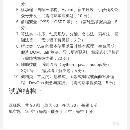
分）；
移动端：自顺应结构、Hybird、宿主环境、小步伐及公
众号开发；（需纯熟掌握类题，10 分）
前端安全（XSS 、CSRF 等）；（需纯熟掌握类题，5
分）
算法类：排序、动态规划、分治、贪心法、穷举法、回
溯法等；（需涉猎了解类题，5 分）
框架类：Vue 的根本使用以及其根本原理、生命周期、
假造 DOM、diff 算法、异步更新队列、相应式处理惩罚
（需纯熟掌握类题，20 分）
辅助技能：后端语言（python、java、nodejs 等）、
SQL 等；（需涉猎了解类题，5 分）
架构类：常见的计划模式、函数式编程或面向对象编
程、DevOps 概念与实践。（需纯熟掌握类题：5 分）
试题结构：
选择题：共 90 题（单选 60、多选 20） 每题 1 分；
填空题：10 空（每题不能多于 2 空）每空 1 分；
举报