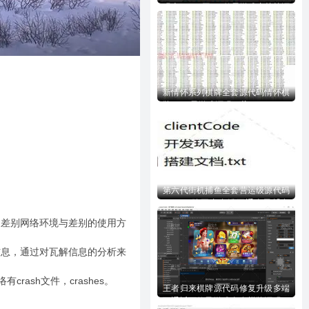
码含728UI工程n款子游戏内核等源
码下载
新情怀系列棋牌全套源代码情怀棋
牌700+子游戏源码下载
第六代街机捕鱼全套营运级源代码
Creator跨平台多端互通全民捕鱼
全套完美源代码下载
差别网络环境与差别的使用方
息，通过对瓦解信息的分析来
rash文件，crashes。
王者归来棋牌源代码修复升级多端
互通近百款子游戏全套棋牌源码下