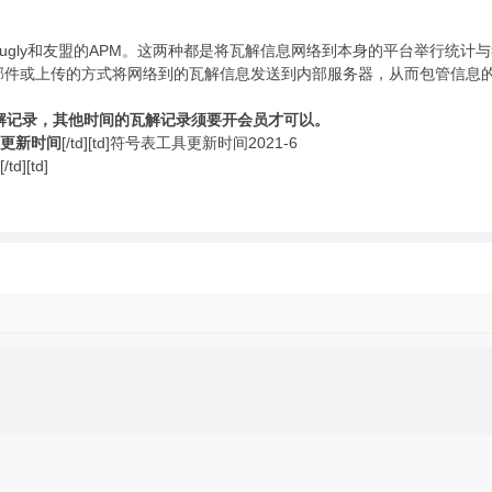
ly和友盟的APM。这两种都是将瓦解信息网络到本身的平台举行统计
通过邮件或上传的方式将网络到的瓦解信息发送到内部服务器，从而包管信息
解记录，其他时间的瓦解记录须要开会员才可以。
更新时间
[/td][td]符号表工具更新时间2021-6
d][td]