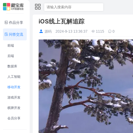
iOS线上瓦解追踪
作品分享
源码
2024-9-13 13:36:37
1115
0
问答交流
前端
后端
数据库
人工智能
移动开发
游戏开发
棋牌开发
会员分享