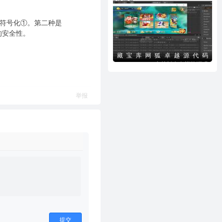
载
与符号化①。第二种是
的安全性。
藏宝库网狐卓越源代码
CocosCreator卓越版全套棋牌源码
下载
举报
提交