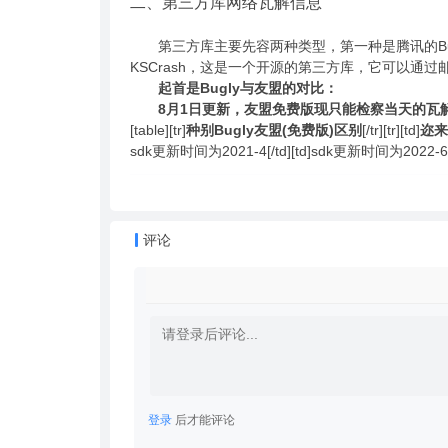
二、第三方库网络瓦解信息
第三方库主要先容两种类型，第一种是腾讯的Bug
KSCrash，这是一个开源的第三方库，它可以
起首是Bugly与友盟的对比：
8月1日更新，友盟免费版现只能检察当天的瓦
[table][tr]
种别
Bugly
友盟(免费版)
区别
[/tr][tr][td]
迩来
sdk更新时间为2021-4[/td][td]sdk更新时间为2022-6[/t
评论
登录
后才能评论