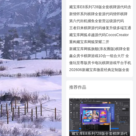
藏宝库E8系列728版全套棋牌源代码含
728UI工
新情怀系列棋牌全套源代码情怀棋牌
700+子游
第六代街机捕鱼全套营运级源代码
Creator跨
王者归来棋牌源代码修复升级多端互通
近百款
藏宝库网狐卓越源代码CocosCreator
卓越版全
重构藏宝库网狐荣耀二开
CocosCreator开拓版
新藏宝库网狐旗舰(亲友圈版)棋牌全套
源码下
鑫众房卡棋牌游戏10合一组合大厅 全
套组件
傲玩至尊版房卡电玩棋牌游戏平台手机
棋牌游
202606新藏宝库微星经典定制版全套
源码+N款
推荐作品
藏宝库E8系列728版全套棋牌源代