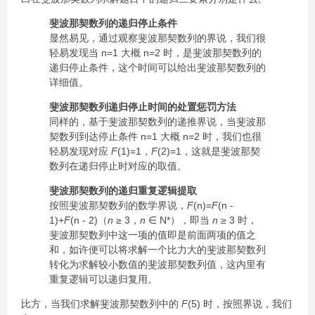
斐波那契数列的递归停止条件
显然易见，通过观察斐波那契数列的界说，我们很
轻易发现当 n=1 大概 n=2 时，是斐波那契数列的
递归停止条件，这个时间可以给出斐波那契数列的
详细值。
斐波那契数列递归停止时间的处置惩罚方法
同样的，基于斐波那契数列的递推界说，当斐波那
契数列到达停止条件 n=1 大概 n=2 时，我们也很
轻易发现对应
F
(1)=1，
F
(2)=1，这就是斐波那契
数列在递归停止时对应的取值。
斐波那契数列的递归重复逻辑提取
按照斐波那契数列的数学界说，
F
(n)=
F
(n -
1)+
F
(n - 2)（
n
≥ 3，
n
∈ N*），即当
n
≥ 3 时，
斐波那契数列中这一项的值即是前面两项的值之
和，如许便可以将求解一个比力大的斐波那契数列
转化为求解较小数值的斐波那契数列值，这内里有
重复逻辑可以递归复用。
比方，当我们求解斐波那契数列中的
F
(5) 时，按照界说，我们