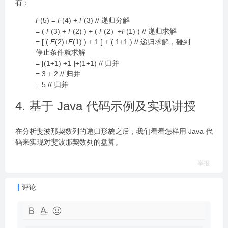
有：
F
(5) =
F
(4) +
F
(3) // 递归分解
= (
F
(3) +
F
(2) ) + (
F
(2）+
F
(1) ) // 递归求解
= [ (
F
(2)+
F
(1) ) + 1 ] + ( 1+1 ) // 递归求解，碰到
停止条件就求解
= [(1+1) +1 ]+(1+1) // 归并
= 3 + 2 // 归并
= 5 // 归并
4. 基于 Java 代码示例及实现讲授
在分析斐波那契数列的递归形貌之后，我们看看怎样用 Java 代
码来实现对斐波那契数列的盘算。
举报
评论