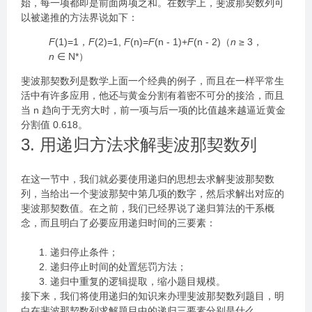
始，每一项都即是前面两项之和。在数学上，斐波那契数列可
以被递推的方法界说如下：
F
(1)=1，
F
(2)=1,
F
(n)=
F
(n - 1)+
F
(n - 2)（
n
≥ 3，
n
∈ N*）
斐波那契数列是数学上面一个经典的例子，而且在一样平常生
活中有许多应用，他还与黄金分割有着密不可分的接洽，而且
当 n 趋向于无穷大时，前一项与后一项的比值越来越逼近黄金
分割值 0.618。
3. 用递归方法求解斐波那契数列
在这一节中，我们就必要使用递归的思想去求解斐波那契数
列，当给出一个斐波那契中第几项的数字，然后求解出对应的
斐波那契数值。在之前，我们已经界说了递归算法的干系概
念，而且明白了必要应用递归时间的三要素：
递归停止条件；
递归停止时间的处置惩罚方法；
递归中重复的逻辑提取，缩小题目规模。
接下来，我们将使用递归的知识来办理斐波那契数列题目，明
白在斐波那契数列求解题目中的递归三要素分别是什么。