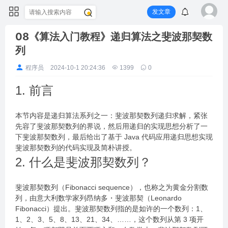
发文章
08《算法入门教程》递归算法之斐波那契数
列
程序员
2024-10-1 20:24:36
1399
0
1. 前言
本节内容是递归算法系列之一：斐波那契数列递归求解，紧张
先容了斐波那契数列的界说，然后用递归的实现思想分析了一
下斐波那契数列，最后给出了基于 Java 代码应用递归思想实现
斐波那契数列的代码实现及简朴讲授。
2. 什么是斐波那契数列？
斐波那契数列（Fibonacci sequence），也称之为黄金分割数
列，由意大利数学家列昂纳多・斐波那契（Leonardo
Fibonacci）提出。斐波那契数列指的是如许的一个数列：1、
1、2、3、5、8、13、21、34、……，这个数列从第 3 项开