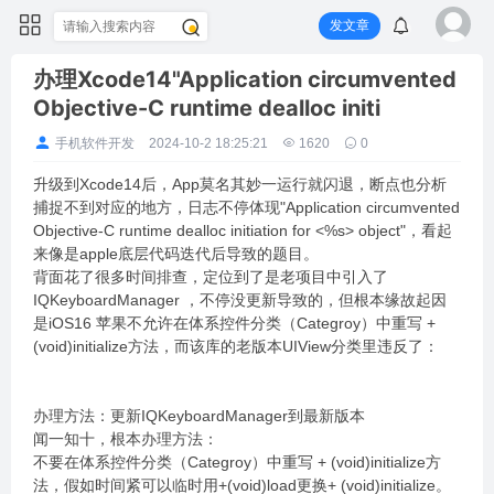
发文章
办理Xcode14"Application circumvented
Objective-C runtime dealloc initi
手机软件开发
2024-10-2 18:25:21
1620
0
升级到Xcode14后，App莫名其妙一运行就闪退，断点也分析
捕捉不到对应的地方，日志不停体现"Application circumvented
Objective-C runtime dealloc initiation for <%s> object"，看起
来像是apple底层代码迭代后导致的题目。
背面花了很多时间排查，定位到了是老项目中引入了
IQKeyboardManager ，不停没更新导致的，但根本缘故起因
是iOS16 苹果不允许在体系控件分类（Categroy）中重写 +
(void)initialize方法，而该库的老版本UIView分类里违反了：
办理方法：更新IQKeyboardManager到最新版本
闻一知十，根本办理方法：
不要在体系控件分类（Categroy）中重写 + (void)initialize方
法，假如时间紧可以临时用+(void)load更换+ (void)initialize。