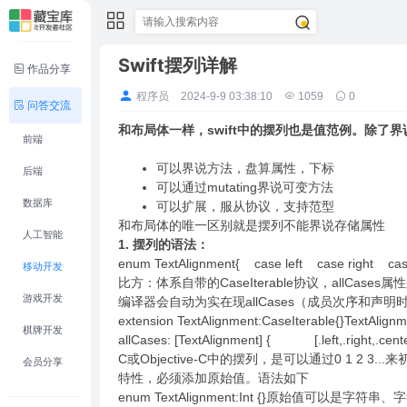
Swift摆列详解
作品分享
程序员
2024-9-9 03:38:10
1059
0
问答交流
和布局体一样，swift中的摆列也是值范例。除了界
前端
可以界说方法，盘算属性，下标
后端
可以通过mutating界说可变方法
数据库
可以扩展，服从协议，支持范型
和布局体的唯一区别就是摆列不能界说存储属性
人工智能
1. 摆列的语法：
enum TextAlignment{ case left case right cas
移动开发
比方：体系自带的CaseIterable协议，all
游戏开发
编译器会自动为实在现allCases（成员次序和声明
extension TextAlignment:CaseIterable{}TextAlig
棋牌开发
allCases: [TextAlignment] { [.left,.right,.cent
C或Objective-C中的摆列，是可以通过0 1 2 
会员分享
特性，必须添加原始值。语法如下
enum TextAlignment:Int {}原始值