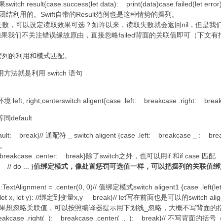
tch result{case.success(let data): print(data)case.failed(let error)
关联值团结利用的。Swift自带的Result范例也是这种情势的摆列。
败，可以设定读取效果可选？如许以来，读取失败就会返回nil，但是我
如果我们不关注错误缘故原由，直接忽略failed背面的关联值即可（下文
摆列的利用和模式匹配。
方法就是利用 switch 语句
left, right,centerswitch aligent{case .left: breakcase .right: brea
efault
eakdefault: break}// 通配符 _ switch aligent {case .left: breakca
t。
ht: breakcase .center: break}除了switch之外，也可以用if 和if case 匹配
{ // do ... }
值绑定模式，像处置惩罚可选值一样，可以把摆列的关联值绑定到一个
gent2:TextAlignment = .center(0, 0)// 值绑定模式switch aligent1 {case .left
er(let x, let y): //绑定到变量x,y break}// let写在前面也是可以的switch aligen
ase _: break}如果想忽略关联值，可以按照编译器提示用下划线_忽略，大概不写背面
reakcase .right(_): breakcase .center(_,_): break}// 不写背面的括号（）