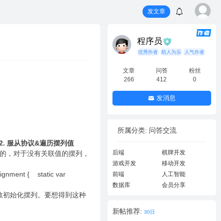
发文章
程序员
优秀作者
助人为乐
人气作者
文章
问答
粉丝
266
412
0
发消息
所属分类: 问答交流
2. 服从协议&遍历摆列值
后端
棋牌开发
的目的，对于没有关联值的摆列，
游戏开发
移动开发
ignment { static var
前端
人工智能
数据库
会员分享
能通过整数初始化摆列。要想得到这种
新帖推荐:
30日