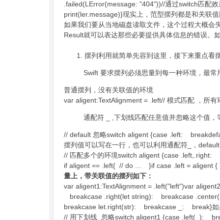
.failed(LError(message: "404"))//通过switch匹配效果swi
print(ler.message)}现实上，范型摆列都是和
如果我们要从当地磁盘读取文件，这个过程大概会失
Result就可以表达那些必要提供具体信息的错误。
摆列利用就简单先容到这里，接下来重点看
Swift 要求摆列必须思量到每一种环境，最常用
普通摆列，没有关联值的环境
var aligent:TextAlignment = .left// 模式匹配 ，所有环境 
通配符 _ ,下划线匹配任意值并忽略这个值，等同d
// default 忽略switch aligent {case .left: br
摆列值可以写在一行，也可以利用通配符_，defaul
// 匹配多个的环境switch aligent {case .left,.rig
if aligent == .left{ // do ... }if case .left = aligent 
量上，带关联值的摆列如下：
var aligent1:TextAlignment = .left("left")var ali
breakcase .right(let string): breakcase .cent
breakcase let.right(str): breakc
// 用下划线_忽略switch aligent1 {case .left(_): b