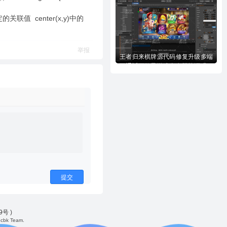
全套完美源代码下载
配确定的关联值 center(x,y)中的
举报
王者归来棋牌源代码修复升级多端
互通近百款子游戏全套棋牌源码下
载
提交
49号
)
cbk Team.