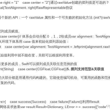
0" case right = "1" case center = "2"}通过rawValue创建的摆列值是可选的？
ional(TextAlignment. right)RawRepresentable协议
个新的 API：一个 rawValue 属性和一个可失败的初始化方法 (init?(rawVa
摆列成员赋值。
t case center}// 体系会自动分配 0 ，1，2给成员var alignment : TextAlignm
g的时间，默认环境下体系用 case 值来初始化摆列原始值：
ase center}var alignment: TextAlignment = .leftprint(alignment.rawVal
原始值利用中就不能在变，关联可以根据利用变革。
多的成员，Swift可以摆列成员关联任意范例的值
ht(String) case center(CGFloat,CGFloat)}
5. 摆列支持范型&关联值
t标准库的大部分都是用通用代码构建的。它能使您编写机动、可重用的函数和
重复的代码。
>{ case success(Success) case failure(Failure)}利用Result
网络哀求效果var result:Result<Dictionary, LError > = .success(["code":"