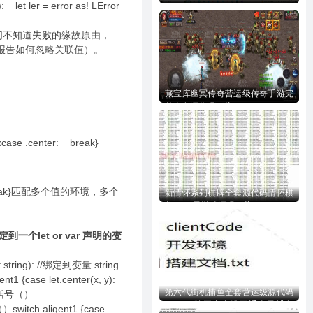
: let ler = error as! LError
码含728UI工程n款子游戏内核等源
码下载
们不知道失败的缘故原由，
有报告如何忽略关联值）。
藏宝库幽冥传奇营运级传奇手游完
整全套源代码下载
kcase .center: break}
se _ : break}匹配多个值的环境，多个
新情怀系列棋牌全套源代码情怀棋
牌700+子游戏源码下载
let or var 声明的变
(let string): //绑定到变量 string
t1 {case let.center(x, y):
第六代街机捕鱼全套营运级源代码
的括号（）
Creator跨平台多端互通全民捕鱼
switch aligent1 {case