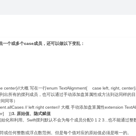
说一个或多个case成员，还可以做以下变乱：
e center}//大概 写在一行enum TextAlignment{ case left, right, center}
Cases属性列出所有的摆列成员，也可以通过手动添加盘算属性或方法到达同样
时间同等）
nment.allCases // left right center// 大概 手动添加盘算属性extension TextAl
er] }}
3. 原始值、隐式赋值
3...来初始化和利用。Swift摆列默认不会为每个成员分配0 1 2 3...也不
可以是字符串、字符或任何整数或浮点数范例。但是每个值对应的原始值必须是唯一的。