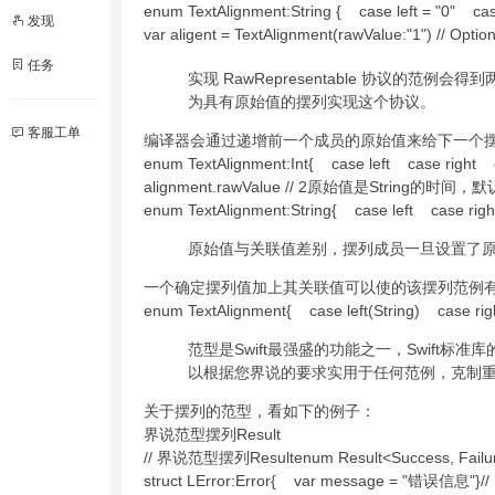
enum TextAlignment:String { case left = "
发现
var aligent = TextAlignment(rawValue:"1") // Opt
任务
实现 RawRepresentable 协议的范例会得到两
为具有原始值的摆列实现这个协议。
客服工单
编译器会通过递增前一个成员的原始值来给下一个
enum TextAlignment:Int{ case left case righ
alignment.rawValue // 2原始值是Strin
enum TextAlignment:String{ case left case right c
原始值与关联值差别，摆列成员一旦设置了
一个确定摆列值加上其关联值可以使的该摆列范例有更
enum TextAlignment{ case left(String) case rig
范型是Swift最强盛的功能之一，Swif
以根据您界说的要求实用于任何范例，克制
关于摆列的范型，看如下的例子：
界说范型摆列Result
// 界说范型摆列Resultenum Result<Success, Failure
struct LError:Error{ var message = "错误信息"}// 