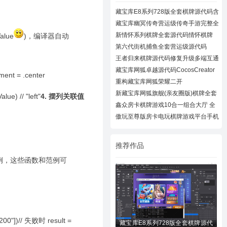
藏宝库E8系列728版全套棋牌源代码含
728UI工
藏宝库幽冥传奇营运级传奇手游完整全
套源代
新情怀系列棋牌全套源代码情怀棋牌
lue
)，编译器自动
700+子游
第六代街机捕鱼全套营运级源代码
Creator跨
王者归来棋牌源代码修复升级多端互通
近百款
藏宝库网狐卓越源代码CocosCreator
ent = .center
卓越版全
重构藏宝库网狐荣耀二开
CocosCreator开拓版
新藏宝库网狐旗舰(亲友圈版)棋牌全套
ue) // "left"
4. 摆列关联值
源码下
鑫众房卡棋牌游戏10合一组合大厅 全
套组件
傲玩至尊版房卡电玩棋牌游戏平台手机
棋牌游
推荐作品
范例，这些函数和范例可
200"])// 失败时 result =
藏宝库E8系列728版全套棋牌源代