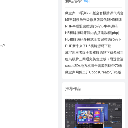
新帖推荐:
30日
藏宝库E8系列728版全套棋牌源代码含
728UI工
h5王朝娱乐升级修复版源代码H5棋牌
全套源码
PHP牛联盟完整源代码h5牛牛源码
H5棋牌源码开源内含搭建教程(php)
H5棋牌源码多模式全套完整源代码下
载
rs?
PHP新牛来了H5棋牌源码下载
藏宝库王者版全套棋牌源码下载多端互
通棋牌
红鸟棋牌三网通完美营运版（附送营运
教程）
cocos2Dx地方棋牌全套源代码带70来
款子游戏
藏宝库网狐二开CocosCreator开拓版
棋牌源代
推荐作品