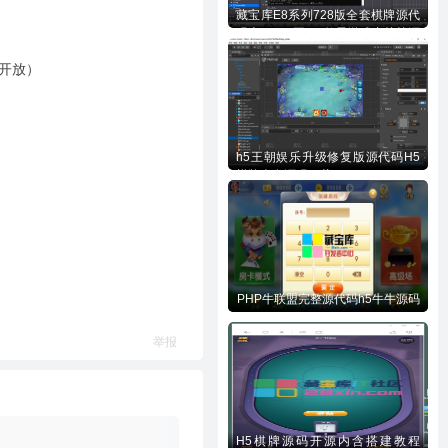
藏宝库E8系列728版全套棋牌源代
码含728UI工程n款子游戏内核等源
码下载
外开放）
h5王朝娱乐升级修复版源代码H5
棋牌全套源码下载
PHP牛联盟完整源代码h5牛牛源码
举报
H5棋牌源码开源内含搭建教程