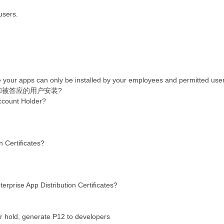
users.
 your apps can only be installed by your employees and permitted use
被答应的用户安装?
Account Holder?
 Certificates?
rprise App Distribution Certificates?
r hold, generate P12 to developers