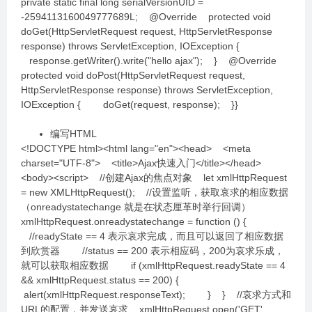
private static final long serialVersionUID =
-2594113160049777689L; @Override protected void
doGet(HttpServletRequest request, HttpServletResponse
response) throws ServletException, IOException {
response.getWriter().write("hello ajax"); } @Override
protected void doPost(HttpServletRequest request,
HttpServletResponse response) throws ServletException,
IOException { doGet(request, response); }}
编写HTML
<!DOCTYPE html><html lang="en"><head> <meta
charset="UTF-8"> <title>Ajax快速入门</title></head>
<body><script> //创建Ajax的焦点对象 let xmlHttpRequest
= new XMLHttpRequest(); //设置监听，获取哀求的相应数据
（onreadystatechange 就是在状态厘革时举行回调）
xmlHttpRequest.onreadystatechange = function () {
//readyState == 4 表示哀求完成，而且可以返回了相应数据
到欣赏器 //status == 200 表示相应码，200为哀求乐成，
就可以获取相应数据 if (xmlHttpRequest.readyState == 4
&& xmlHttpRequest.status == 200) {
alert(xmlHttpRequest.responseText); } } //哀求方式和
URL的配置，并发送哀求 xmlHttpRequest.open('GET',