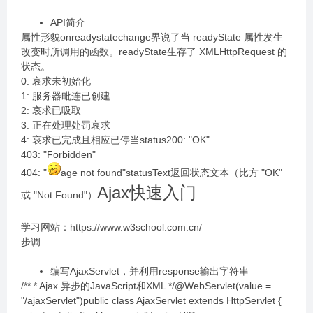
API简介
属性形貌onreadystatechange界说了当 readyState 属性发生
改变时所调用的函数。readyState生存了 XMLHttpRequest 的
状态。
0: 哀求未初始化
1: 服务器毗连已创建
2: 哀求已吸取
3: 正在处理处罚哀求
4: 哀求已完成且相应已停当status200: "OK"
403: "Forbidden"
404: "
age not found"statusText返回状态文本（比方 "OK"
Ajax快速入门
或 "Not Found"）
学习网站：https://www.w3school.com.cn/
步调
编写AjaxServlet，并利用response输出字符串
/** * Ajax 异步的JavaScript和XML */@WebServlet(value =
"/ajaxServlet")public class AjaxServlet extends HttpServlet {