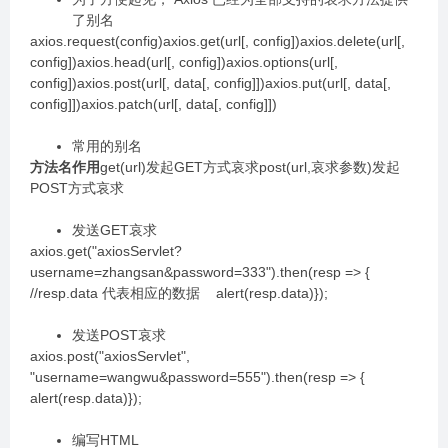
了别名
axios.request(config)axios.get(url[, config])axios.delete(url[,
config])axios.head(url[, config])axios.options(url[,
config])axios.post(url[, data[, config]])axios.put(url[, data[,
config]])axios.patch(url[, data[, config]])
常用的别名
方法名
作用
get(url)发起GET方式哀求post(url,哀求参数)发起
POST方式哀求
发送GET哀求
axios.get("axiosServlet?
username=zhangsan&password=333").then(resp => {
//resp.data 代表相应的数据 alert(resp.data)});
发送POST哀求
axios.post("axiosServlet",
"username=wangwu&password=555").then(resp => {
alert(resp.data)});
编写HTML