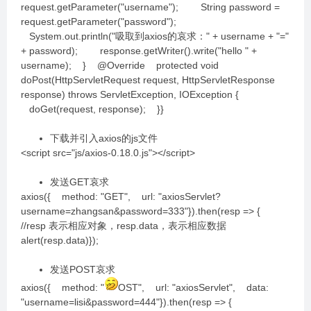
request.getParameter("username"); String password =
request.getParameter("password");
System.out.println("吸取到axios的哀求：" + username + "="
+ password); response.getWriter().write("hello " +
username); } @Override protected void
doPost(HttpServletRequest request, HttpServletResponse
response) throws ServletException, IOException {
doGet(request, response); }}
下载并引入axios的js文件
<script src="js/axios-0.18.0.js"></script>
发送GET哀求
axios({ method: "GET", url: "axiosServlet?
username=zhangsan&password=333"}).then(resp => {
//resp 表示相应对象，resp.data，表示相应数据
alert(resp.data)});
发送POST哀求
axios({ method: "
OST", url: "axiosServlet", data:
"username=lisi&password=444"}).then(resp => {