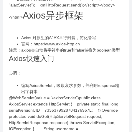
"ajaxServlet"); xmlHttpRequest.send();</script></body>
Axios异步框架
</html>
Axios 对原生的AJAX举行封装，简化誊写
官网：https://www.axios-http.cn
注意：axios会自动将字符串的true和false转换为boolean类型
Axios快速入门
步调：
编写AxiosServlet，吸取哀求参数，并利用response输
出字符串
@WebServlet(value = "/axiosServlet")public class
AxiosServlet extends HttpServlet { private static final long
serialVersionUID = 7336379928784176967L; @Override
protected void doGet(HttpServletRequest request,
HttpServletResponse response) throws ServletException,
IOException { String username =