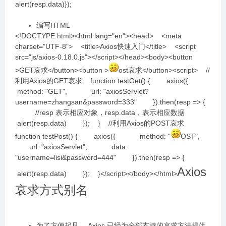
alert(resp.data)});
编写HTML
<!DOCTYPE html><html lang="en"><head> <meta
charset="UTF-8"> <title>Axios快速入门</title> <script
src="js/axios-0.18.0.js"></script></head><body><button
>GET哀求</button><button >
ost哀求</button><script> //
利用Axios的GET哀求 function testGet() { axios({
method: "GET", url: "axiosServlet?
username=zhangsan&password=333" }).then(resp => {
//resp 表示相应对象，resp.data，表示相应数据
alert(resp.data) }); } //利用Axios的POST哀求
function testPost() { axios({ method: "
OST",
url: "axiosServlet", data:
"username=lisi&password=444" }).then(resp => {
Axios
alert(resp.data) }); }</script></body></html>
哀求方式别名
为了方便起见， Axios 已经为全部支持的哀求方法提供