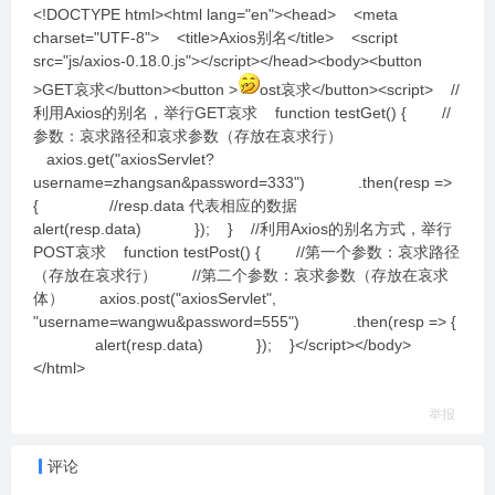
<!DOCTYPE html><html lang="en"><head> <meta
charset="UTF-8"> <title>Axios别名</title> <script
src="js/axios-0.18.0.js"></script></head><body><button
>GET哀求</button><button >
ost哀求</button><script> //
利用Axios的别名，举行GET哀求 function testGet() { //
参数：哀求路径和哀求参数（存放在哀求行）
axios.get("axiosServlet?
username=zhangsan&password=333") .then(resp =>
{ //resp.data 代表相应的数据
alert(resp.data) }); } //利用Axios的别名方式，举行
POST哀求 function testPost() { //第一个参数：哀求路径
（存放在哀求行） //第二个参数：哀求参数（存放在哀求
体） axios.post("axiosServlet",
"username=wangwu&password=555") .then(resp => {
alert(resp.data) }); }</script></body>
</html>
举报
评论