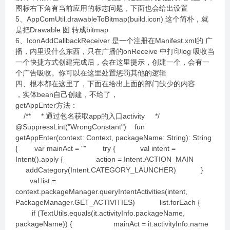
图标右下角有当前应用的标志问题，下面也会给出设置
5、AppComUtil.drawableToBitmap(build.icon) 这个简朴，就
是把Drawable 图 转成bitmap
6、IconAddCallbackReceiver 是一个注册在Manifest.xml的 广
播，内里没什么东西，只在广播的onReceive 中打印log 吸收当
一个快捷方式创建完成后，会在这里提示，创建一个，会有一
个广告吸收。你可以在这里处置惩罚其他的逻辑
四、根本都在这里了，下面在给出上面的部门缺少的内容
，实体bean自己创建，不给了，
getAppEnter方法：
/** * 通过包名获取app的入口activity */
@SuppressLint("WrongConstant") fun
getAppEnter(context: Context, packageName: String): String
{ var mainAct = "" try { val intent =
Intent().apply { action = Intent.ACTION_MAIN
addCategory(Intent.CATEGORY_LAUNCHER) }
val list =
context.packageManager.queryIntentActivities(intent,
PackageManager.GET_ACTIVITIES) list.forEach {
if (TextUtils.equals(it.activityInfo.packageName,
packageName)) { mainAct = it.activityInfo.name