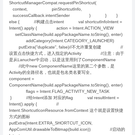
ShortcutManagerCompat.requestPinShortcut(
context, pinShortcutInfo,
successCallback.intentSender ) } }
else { //构建点击intent val shortcutInfoIntent =
Intent().apply { action = Intent.ACTION_VIEW
setClassName(build.appPackageName.toString(), enter)
addCategory(Intent.CATEGORY_LAUNCHER)
putExtra("duplicate", false)//不允许重复创建 //
设置点击快捷方式，进入指定的Activity //注意：由于
是从Lanucher中启动，以是这里用到了ComponentName
//此中new ComponentName这里的第二个参数，是
Activity的全路径名，也就是包名类名要写全。
component =
ComponentName(build.appPackageName.toString(), enter)
flags = Intent.FLAG_ACTIVITY_NEW_TASK
} //给Intent添加 对应的flag val resultIntent =
Intent().apply { //
Intent.ShortcutIconResource.fromContext 这个就是设置快捷
方式的图标
putExtra(Intent.EXTRA_SHORTCUT_ICON,
AppComUtil.drawableToBitmap(build.icon)) //启动的