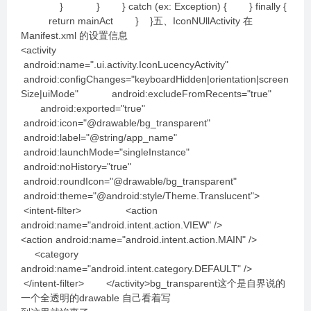
} } } catch (ex: Exception) { } finally {
return mainAct } }五、IconNUllActivity 在
Manifest.xml 的设置信息
<activity
android:name=".ui.activity.IconLucencyActivity"
android:configChanges="keyboardHidden|orientation|screen
Size|uiMode" android:excludeFromRecents="true"
android:exported="true"
android:icon="@drawable/bg_transparent"
android:label="@string/app_name"
android:launchMode="singleInstance"
android:noHistory="true"
android:roundIcon="@drawable/bg_transparent"
android:theme="@android:style/Theme.Translucent">
<intent-filter> <action
android:name="android.intent.action.VIEW" />
<action android:name="android.intent.action.MAIN" />
<category
android:name="android.intent.category.DEFAULT" />
</intent-filter> </activity>bg_transparent这个是自界说的
一个全透明的drawable 自己看着写