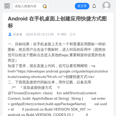
发文章
Android 在手机桌面上创建应用快捷方式图
标
开发者
2024-9-20 15:11:09
980
0
一、目标结果：在手机桌面上天生一个和普通应用图标一样的
图标，然后用户点击这个图标时，进入对应的应用中（固然你
也可以给这个图标点击进入其他的app,重要根据你设置的包名
而定）
知道了需求，现在直接上代码，也可以看官网阐明：<a
href="https://developer.android.google.cn/guide/topics/ui/shor
tcuts/creating-shortcuts?hl=zh-cn">创建快捷方式</a>
二、下面我直接把代码贴出来，用作记载，以备后用
/** * 添加桌面快捷方式 */
@Throws(Exception::class) fun addShortcut(context:
Context, build: AppInfoBean,id:String): String { val enter
= getAppEnter(context,build.appPackageName) val uuid
= id if (android.os.Build.VERSION.SDK_INT >=
android.os.Build.VERSION_CODES.O) { if