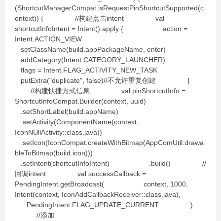
(ShortcutManagerCompat.isRequestPinShortcutSupported(c
ontext)) { //构建点击intent val
shortcutInfoIntent = Intent().apply { action =
Intent.ACTION_VIEW
setClassName(build.appPackageName, enter)
addCategory(Intent.CATEGORY_LAUNCHER)
flags = Intent.FLAG_ACTIVITY_NEW_TASK
putExtra("duplicate", false)//不允许重复创建 }
//构建快捷方式信息 val pinShortcutInfo =
ShortcutInfoCompat.Builder(context, uuid)
.setShortLabel(build.appName)
.setActivity(ComponentName(context,
IconNUllActivity::class.java))
.setIcon(IconCompat.createWithBitmap(AppComUtil.drawa
bleToBitmap(build.icon)))
.setIntent(shortcutInfoIntent) .build() //
回调intent val successCallback =
PendingIntent.getBroadcast( context, 1000,
Intent(context, IconAddCallbackReceiver::class.java),
PendingIntent.FLAG_UPDATE_CURRENT )
//添加