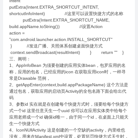
Intent
putExtra(Intent.EXTRA_SHORTCUT_INTENT,
shortcutInfoIntent) //这里可以设置快捷方式的名称
putExtra(Intent.EXTRA_SHORTCUT_NAME,
build.appName.toString()) //设置Action
action =
"com.android.launcher.action.INSTALL_SHORTCUT"
} //发送广播、关照体系创建桌面快捷方式
context.sendBroadcast(resultIntent) } return "" }
三、阐明：
1、AppInfoBean 为须要创建的应用实体bean，包罗应用的名
称，应用的包名，已经应用的icon 在获取应用icon时，一样寻
常是Drawable 范例，
2、getAppEnter(context,build.appPackageName) 这个方法是
通过包名，获取应用的启动页Activity的全包名路下面会给出代
码
3、参数id 实在就是在创建每个快捷方式时，须要给每个快捷方
式一个id 这里任意天生一个uuid 你可以在应用实体类中给每个
应用老师成一个id 确保id唯一，由于同一个id，在桌面上只能天
生一个快捷方式
4、IconNUllActivity 这是创建的一个空缺的activity，内里啥也
没有，用来在Manifest.xml中设置，处置惩罚快捷方式天生时，