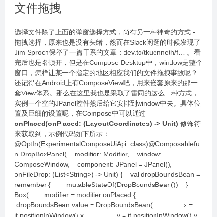
文件拖拽
选择文件除了上面的弹窗选择方式，尚有另一种神奇的方式 -
拖拽选择，原来也是没有头绪，然而在Slack闲逛的时候发现了
Jim Sproch保举了一篇干系的文章：dev.to/tkuenneth/f… 。看
完后也是名顿开，但是在Compose Desktop中，window是整个
窗口，怎样让某一个指定的地区相应我们的文件拖拽事故呢？
还记得在Android上有ComposeView吧，用来嵌套原来的那一
套View体系。那么在这里我也是采取了雷同的这么一种方式，
实例一个空的JPanel控件然后给它安排到window中去。具体位
置及巨细的设置呢，在Compose中可以通过
onPlaced(onPlaced: (LayoutCoordinates) -> Unit)
修饰符
来获取到，示例代码如下所示：
@OptIn(ExperimentalComposeUiApi::class)@Composablefu
n DropBoxPanel( modifier: Modifier, window:
ComposeWindow, component: JPanel = JPanel(),
onFileDrop: (List<String>) -> Unit) { val dropBoundsBean =
remember { mutableStateOf(DropBoundsBean()) }
Box( modifier = modifier.onPlaced {
dropBoundsBean.value = DropBoundsBean( x =
it.positionInWindow().x, y = it.positionInWindow().y,