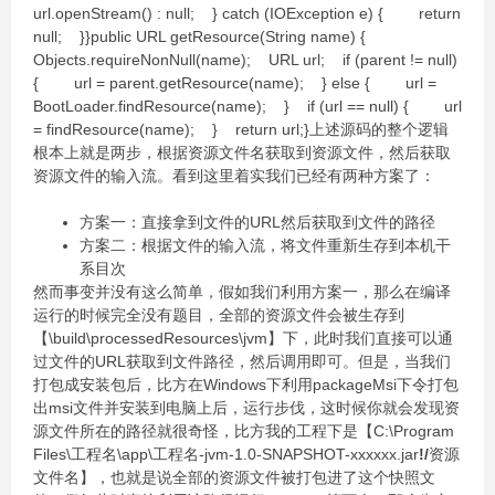
url.openStream() : null; } catch (IOException e) { return
null; }}public URL getResource(String name) {
Objects.requireNonNull(name); URL url; if (parent != null)
{ url = parent.getResource(name); } else { url =
BootLoader.findResource(name); } if (url == null) { url
= findResource(name); } return url;}上述源码的整个逻辑
根本上就是两步，根据资源文件名获取到资源文件，然后获取
资源文件的输入流。看到这里着实我们已经有两种方案了：
方案一：直接拿到文件的URL然后获取到文件的路径
方案二：根据文件的输入流，将文件重新生存到本机干
系目次
然而事变并没有这么简单，假如我们利用方案一，那么在编译
运行的时候完全没有题目，全部的资源文件会被生存到
【\build\processedResources\jvm】下，此时我们直接可以通
过文件的URL获取到文件路径，然后调用即可。但是，当我们
打包成安装包后，比方在Windows下利用packageMsi下令打包
出msi文件并安装到电脑上后，运行步伐，这时候你就会发现资
源文件所在的路径就很奇怪，比方我的工程下是【C:\Program
Files\工程名\app\工程名-jvm-1.0-SNAPSHOT-xxxxxx.jar
!/
资源
文件名】，也就是说全部的资源文件被打包进了这个快照文