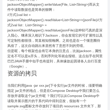
jacksonObjectMapper().writeValue(File, List<String>)而从文
件中读取数据也是简单的狠啊：
//方式1val list =
jacksonObjectMapper().readValue<List<String>>(jsonFile)//方
式2val list : List<String> =
jacksonObjectMapper().readValue(jsonFile)这种轻巧真的是深
入我心。继承深入相识下Jackson，你会发现它的可扩展性以及
可定制性都很强，简直相知恨晚啊。之前也是在一个惬意圈待
风俗了，这次自动跳出来居然有了意想不到的劳绩。
但是呢，每个框架也会有它本身的注意点，比如jackson，属性
定名不可以是is开头，否则序列化等就会报错。这点似乎在阿里
巴巴JAVA手册中似乎也有提到，具体缘故起因请各人自行百度
（Google）。
资源的拷贝
当我们利用[java -jar xxx.jar]下令实行jar文件的时候，须要明确
指定 jar文件的地点，但是在Compose Desktop中我们要怎么
存放并读取这个jar文件呢 ？我们可以从Compose Desktop中
读取并展示图片的干系代码中得到启发，假如有一个
sample.svg图标文件存放到了项目的 resources 文件夹下，那