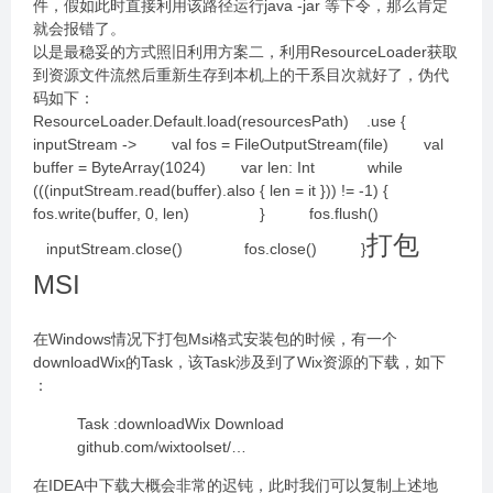
件，假如此时直接利用该路径运行java -jar 等下令，那么肯定
就会报错了。
以是最稳妥的方式照旧利用方案二，利用ResourceLoader获取
到资源文件流然后重新生存到本机上的干系目次就好了，伪代
码如下：
ResourceLoader.Default.load(resourcesPath) .use {
inputStream -> val fos = FileOutputStream(file) val
buffer = ByteArray(1024) var len: Int while
(((inputStream.read(buffer).also { len = it })) != -1) {
fos.write(buffer, 0, len) } fos.flush()
打包
inputStream.close() fos.close() }
MSI
在Windows情况下打包Msi格式安装包的时候，有一个
downloadWix的Task，该Task涉及到了Wix资源的下载，如下
：
Task :downloadWix Download
github.com/wixtoolset/…
在IDEA中下载大概会非常的迟钝，此时我们可以复制上述地