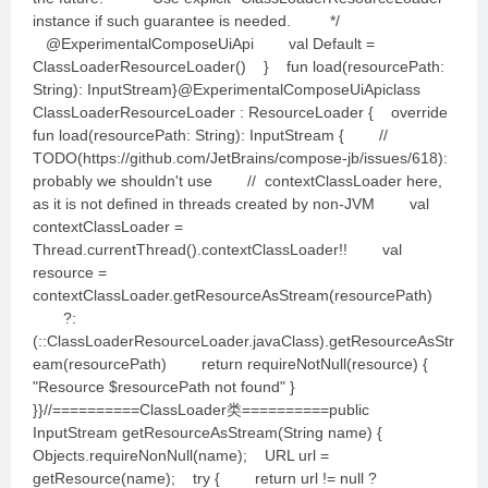
instance if such guarantee is needed. */
@ExperimentalComposeUiApi val Default =
ClassLoaderResourceLoader() } fun load(resourcePath:
String): InputStream}@ExperimentalComposeUiApiclass
ClassLoaderResourceLoader : ResourceLoader { override
fun load(resourcePath: String): InputStream { //
TODO(https://github.com/JetBrains/compose-jb/issues/618):
probably we shouldn't use // contextClassLoader here,
as it is not defined in threads created by non-JVM val
contextClassLoader =
Thread.currentThread().contextClassLoader!! val
resource =
contextClassLoader.getResourceAsStream(resourcePath)
?:
(::ClassLoaderResourceLoader.javaClass).getResourceAsStr
eam(resourcePath) return requireNotNull(resource) {
"Resource $resourcePath not found" }
}}//==========ClassLoader类==========public
InputStream getResourceAsStream(String name) {
Objects.requireNonNull(name); URL url =
getResource(name); try { return url != null ?