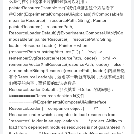
么我们在引用这张图片的时候就可以利用：
painterResource("sample.svg")我们点进去这个方法看下：
@OptIn(ExperimentalComposeUiApi::class)@Composablefu
n painterResource( resourcePath: String): Painter =
painterResource( resourcePath,
ResourceLoader.Default)@ExperimentalComposeUiApi@Co
mposablefun painterResource( resourcePath: String,
loader: ResourceLoader): Painter = when
(resourcePath.substringAfterLast(".")) { "svg" ->
rememberSvgResource(resourcePath, loader) "xml" ->
rememberVectorXmlResource(resourcePath, loader) else -
> rememberBitmapResource(resourcePath, loader)}内里居然
有个ResourceLoader类，这名字一听就有戏啊，大概率就是我
们须要的内容，而通报的默认参数是
ResourceLoader.Default，那么就看下Default的源码吧：
//==========Resources.desktop.kt文件
==========@ExperimentalComposeUiApiinterface
ResourceLoader { companion object { /** *
Resource loader which is capable to load resources from
`resources` folder in an application's * project. Ability to
load from dependent modules resources is not guaranteed in
the future. * Use explicit `ClassLoaderResourceLoader`