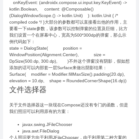
onKeyEvent: (androidx.compose.ui.input.key.KeyEvent) ->
kotlin.Boolean, content: @Composable()
(DialogWindowScope.() -> kotlin.Unit) ): kotlin.Unit { /*
compiled code */ }大部分的参数都可以直接看出他的作用，主
要看一下state参数，该参数可以控制弹窗的位置及巨细，比方
我们设置一个在屏幕中心，宽高为500*300dp的弹窗，那么示
例代码如下：
state = DialogState( position =
WindowPosition(Alignment.Center), size =
DpSize(500.dp, 300.dp), )不外这个弹窗没有阴影，假如想
添加的话可以内部套一层Surface来做出阴影结果：
Surface( modifier = Modifier.fillMaxSize().padding(20.dp),
elevation = 10.dp, shape = RoundedCornerShape(16.dp))
文件选择器
关于文件选择器这一块现在Compose还没有专门的函数，但是
我们照旧可以利用原有的方案：
javax.swing.JFileChooser
java.awt.FileDialog
个人照旧更方向于利用JFileChooser，由于利用第二种方案的