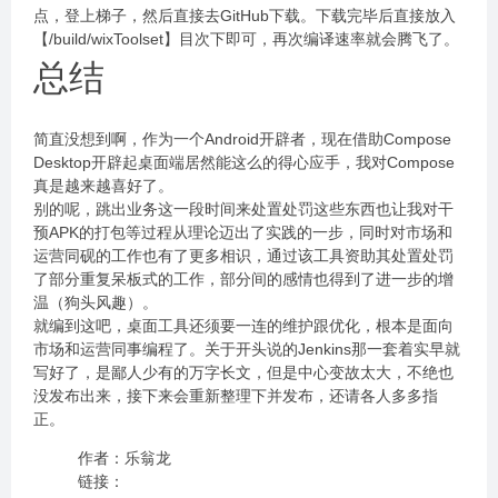
点，登上梯子，然后直接去GitHub下载。下载完毕后直接放入
【/build/wixToolset】目次下即可，再次编译速率就会腾飞了。
总结
简直没想到啊，作为一个Android开辟者，现在借助Compose
Desktop开辟起桌面端居然能这么的得心应手，我对Compose
真是越来越喜好了。
别的呢，跳出业务这一段时间来处置处罚这些东西也让我对干
预APK的打包等过程从理论迈出了实践的一步，同时对市场和
运营同砚的工作也有了更多相识，通过该工具资助其处置处罚
了部分重复呆板式的工作，部分间的感情也得到了进一步的增
温（狗头风趣）。
就编到这吧，桌面工具还须要一连的维护跟优化，根本是面向
市场和运营同事编程了。关于开头说的Jenkins那一套着实早就
写好了，是鄙人少有的万字长文，但是中心变故太大，不绝也
没发布出来，接下来会重新整理下并发布，还请各人多多指
正。
作者：乐翁龙
链接：