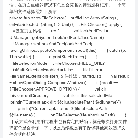
话，在页面重组的情况下总是会莫名的弹出选择框来。一个简
单的文件选择器如下所示：
private fun showFileSelector( suffixList: Array<String>,
onFileSelected: (String) -> Unit) { JFileChooser().apply {
//设置页面风格 try { val lookAndFeel =
UIManager.getSystemLookAndFeelClassName()
UIManager.setLookAndFeel(lookAndFeel)
SwingUtilities.updateComponentTreeUI(this) } catch (e:
Throwable) { e.printStackTrace() }
fileSelectionMode = JFileChooser.FILES_ONLY
isMultiSelectionEnabled = false fileFilter =
FileNameExtensionFilter("文件过滤", *suffixList) val result
= showOpenDialog(ComposeWindow()) if (result ==
JFileChooser.APPROVE_OPTION) { val dir =
this.currentDirectory val file = this.selectedFile
println("Current apk dir: ${dir.absolutePath} ${dir.name}")
println("Current apk name: ${file.absolutePath}
${file.name}") onFileSelected(file.absolutePath) }
}}该方式在利用的过程中也有肯定的缺陷，就是每次打开文件
弹窗总是会卡顿一下，以是后续也是有了探求其他高效选择文
件方式的想法。