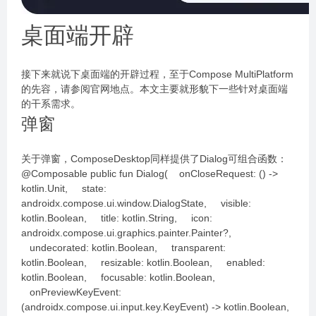
桌面端开辟
接下来就说下桌面端的开辟过程，至于Compose MultiPlatform
的先容，请参阅官网地点。本文主要就形貌下一些针对桌面端
的干系需求。
弹窗
关于弹窗，ComposeDesktop同样提供了Dialog可组合函数：
@Composable public fun Dialog( onCloseRequest: () ->
kotlin.Unit, state:
androidx.compose.ui.window.DialogState, visible:
kotlin.Boolean, title: kotlin.String, icon:
androidx.compose.ui.graphics.painter.Painter?,
undecorated: kotlin.Boolean, transparent:
kotlin.Boolean, resizable: kotlin.Boolean, enabled:
kotlin.Boolean, focusable: kotlin.Boolean,
onPreviewKeyEvent:
(androidx.compose.ui.input.key.KeyEvent) -> kotlin.Boolean,