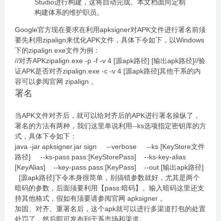
Studio进行构建，这将自动完成。本文档面向定制
构建体系的维护职员。
Google官方现在要求在利用apksigner对APK文件进行署名前须
要先利用zipalign来优化APK文件，具体下令如下，以Windows
下的zipalign.exe文件为例：
//对齐APKzipalign.exe -p -f -v 4 [源apk路径] [输出apk路径]//验
证APK是否对齐zipalign.exe -c -v 4 [源apk路径]其他干系的内
容可以参阅官网 zipalign 。
署名
当APK文件对齐后，就可以给对齐后的APK进行署名操纵了，
署名的方法有两种，我们这里单说利用--ks选项指定密钥库的方
式，具体下令如下：
java -jar apksigner.jar sign --verbose --ks [KeyStore文件
路径] --ks-pass pass:[KeyStorePass] --ks-key-alias
[KeyAlias] --key-pass pass:[KeyPass] --out [输出apk路径]
[源apk路径]下令本身很简单，别搞错参数就好，尤其是两个
暗码的参数，后面须要利用【pass:暗码】。输入暗码这里还支
持其他格式，假如有须要请参阅官网 apksigner 。
加固、对齐、重署名后，这个apk就可以进行多渠道打包的处置
处罚了，然后即可发布到干系市场和渠道。