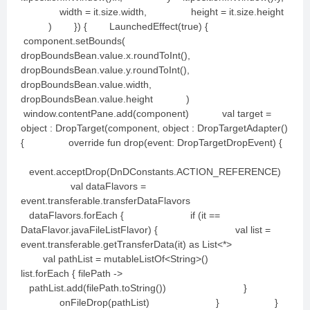
width = it.size.width, height = it.size.height
) }) { LaunchedEffect(true) {
component.setBounds(
dropBoundsBean.value.x.roundToInt(),
dropBoundsBean.value.y.roundToInt(),
dropBoundsBean.value.width,
dropBoundsBean.value.height )
window.contentPane.add(component) val target =
object : DropTarget(component, object : DropTargetAdapter()
{ override fun drop(event: DropTargetDropEvent) {
event.acceptDrop(DnDConstants.ACTION_REFERENCE)
val dataFlavors =
event.transferable.transferDataFlavors
dataFlavors.forEach { if (it ==
DataFlavor.javaFileListFlavor) { val list =
event.transferable.getTransferData(it) as List<*>
val pathList = mutableListOf<String>()
list.forEach { filePath ->
pathList.add(filePath.toString()) }
onFileDrop(pathList) } }