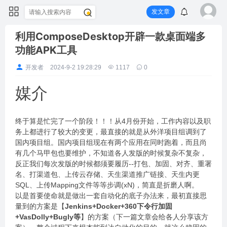
发文章
利用ComposeDesktop开辟一款桌面端多
功能APK工具
开发者
2024-9-2 19:28:29
1117
0
媒介
终于算是忙完了一个阶段！！！从4月份开始，工作内容以及职
务上都进行了较大的变更，最直接的就是从外洋项目组调到了
国内项目组。国内项目组现在有两个应用在同时跑着，而且尚
有几个马甲包也要维护，不知道各人发版的时候复杂不复杂，
反正我们每次发版的时候都须要履历--打包、加固、对齐、重署
名、打渠道包、上传云存储、天生渠道推广链接、天生内更
SQL、上传Mapping文件等等步调(xN)，简直是折磨人啊。
以是首要使命就是做出一套自动化的底子办法来，最初直接思
量到的方案是【
Jenkins+Docker+360下令行加固
+VasDolly+Bugly等
】的方案（下一篇文章会给各人分享该方