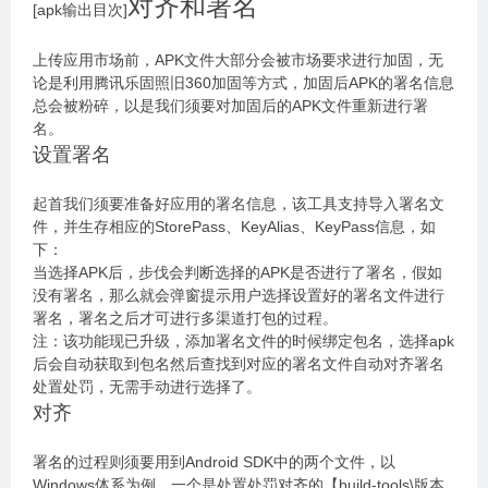
对齐和署名
[apk输出目次]
上传应用市场前，APK文件大部分会被市场要求进行加固，无
论是利用腾讯乐固照旧360加固等方式，加固后APK的署名信息
总会被粉碎，以是我们须要对加固后的APK文件重新进行署
名。
设置署名
起首我们须要准备好应用的署名信息，该工具支持导入署名文
件，并生存相应的StorePass、KeyAlias、KeyPass信息，如
下：
当选择APK后，步伐会判断选择的APK是否进行了署名，假如
没有署名，那么就会弹窗提示用户选择设置好的署名文件进行
署名，署名之后才可进行多渠道打包的过程。
注：该功能现已升级，添加署名文件的时候绑定包名，选择apk
后会自动获取到包名然后查找到对应的署名文件自动对齐署名
处置处罚，无需手动进行选择了。
对齐
署名的过程则须要用到Android SDK中的两个文件，以
Windows体系为例，一个是处置处罚对齐的【build-tools\版本