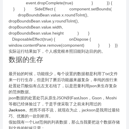
event.dropComplete(true) } }) {
} } SideEffect { component.setBounds(
dropBoundsBean.value.x.roundToInt(),
dropBoundsBean.value.y.roundToInt(),
dropBoundsBean.value.width,
dropBoundsBean.value.height ) }
DisposableEffect(true) { onDispose {
window.contentPane.remove(component) } } }}
实际运行结果如下，个人感觉根本照旧能到达目的的。
数据的生存
最开始的时候，功能很少，每个设置的数据都是利用了txt文件
来一行行生存，但是到了厥后功能越来越复杂，单纯的按行来
处置处罚貌似有点左支右绌了，以是思量利用json来生存复杂
的范例数据。
json数据的处置处罚从原生JSON到FastJson，Gson，Moshi
等都已经体验过了，于是乎便采取了之前未利用过的
Jackson
。然而不得不说，就现在为止，jackson是我用过最轻
巧、优雅的一款剖析库。
假如我有一个List范例的列表数据，那么当我要把这个数据存储
到文件的时候只需：