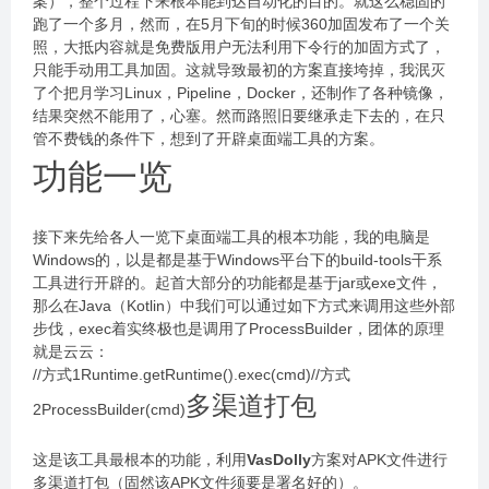
案），整个过程下来根本能到达自动化的目的。就这么稳固的
跑了一个多月，然而，在5月下旬的时候360加固发布了一个关
照，大抵内容就是免费版用户无法利用下令行的加固方式了，
只能手动用工具加固。这就导致最初的方案直接垮掉，我泯灭
了个把月学习Linux，Pipeline，Docker，还制作了各种镜像，
结果突然不能用了，心塞。然而路照旧要继承走下去的，在只
管不费钱的条件下，想到了开辟桌面端工具的方案。
功能一览
接下来先给各人一览下桌面端工具的根本功能，我的电脑是
Windows的，以是都是基于Windows平台下的build-tools干系
工具进行开辟的。起首大部分的功能都是基于jar或exe文件，
那么在Java（Kotlin）中我们可以通过如下方式来调用这些外部
步伐，exec着实终极也是调用了ProcessBuilder，团体的原理
就是云云：
//方式1Runtime.getRuntime().exec(cmd)//方式
多渠道打包
2ProcessBuilder(cmd)
这是该工具最根本的功能，利用
VasDolly
方案对APK文件进行
多渠道打包（固然该APK文件须要是署名好的）。