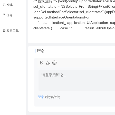
/** 控制旋转 */- (void)configSupportedInterfaceOrie
发现
sel_clientstate = NSSelectorFromString(@"setClien
[appDel methodForSelector:sel_clientstate]
任务
supportedInterfaceOrientationsFor
func application(_ application: UIApplication, 
clientstate { case 1: return .allButU
客服工单
评论
登录
后才能评论