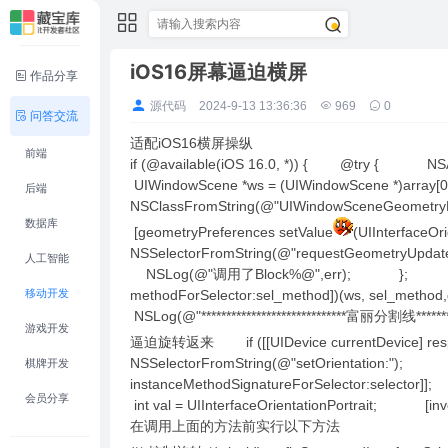
iOS16屏幕逼迫横屏
作品分享
源代码
2024-9-13 13:36:36
969
0
问答交流
适配iOS16横屏操纵
前端
if (@available(iOS 16.0, *)) { @try { NSArra
UIWindowScene *ws = (UIWindowScene *)arra
后端
NSClassFromString(@"UIWindowSceneGeometry
数据库
[geometryPreferences setValue
(UIInterfaceOr
NSSelectorFromString(@"requestGeometryUpda
人工智能
NSLog(@"调用了Block%@",err); }; if ([ws r
移动开发
methodForSelector:sel_method])(ws, sel_me
NSLog(@"*****************************富丽分割
游戏开发
逼迫旋转返来 if ([[UIDevice currentDevice] resp
NSSelectorFromString(@"setOrientation:"); NSI
棋牌开发
instanceMethodSignatureForSelector:selector
会员分享
int val = UIInterfaceOrientationPortrait; [
在调用上面的方法前实行以下方法