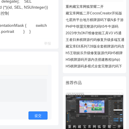
n] delegate]; SEL
重构藏宝库网狐荣耀二开
 (*)(id, SEL, NSUInteger))
CocosCreator开拓版
，用来控制
藏宝库网狐二开CocosCreator开拓版
棋牌源代
七星跨平台地方棋牌源码下载N多子游
eOrientationMask { switch
戏APP/H
PHP牛联盟完整源代码h5牛牛源码
.portrait } }
2023华为ONT维修使能工具V3 V5通
用下载
王者归来棋牌源代码修复升级多端互通
举报
近百款
藏宝库E8系列728版全套棋牌源代码含
728UI工
h5王朝娱乐升级修复版源代码H5棋牌
全套源码
H5棋牌源码开源内含搭建教程(php)
H5棋牌源码多模式全套完整源代码下
载
推荐作品
提交
重构藏宝库网狐荣耀二开