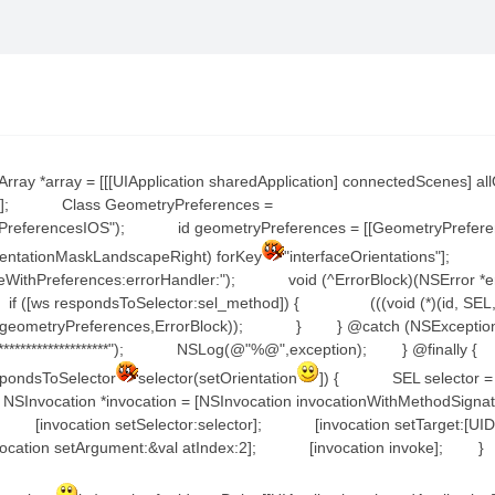
y *array = [[[UIApplication sharedApplication] connectedScenes]
y[0]; Class GeometryPreferences =
PreferencesIOS"); id geometryPreferences = [[GeometryPrefer
ientationMaskLandscapeRight) forKey
"interfaceOrientations"];
teWithPreferences:errorHandler:"); void (^ErrorBlock)(NSError
espondsToSelector:sel_method]) { (((void (*)(id, SEL,id
thod,geometryPreferences,ErrorBlock)); } } @catch (NSExcept
线**************************"); NSLog(@"%@",exception); } @
ondsToSelector
selector(setOrientation
]) { SEL selector =
nvocation *invocation = [NSInvocation invocationWithMethodSignat
]]; [invocation setSelector:selector]; [invocation setTarget:[
invocation setArgument:&val atIndex:2]; [invocation invoke];