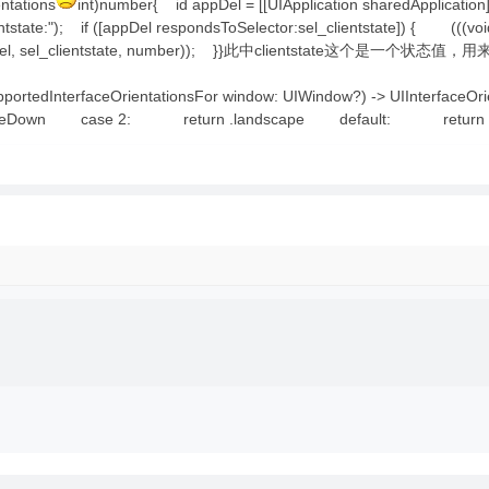
ntations
int)number{ id appDel = [[UIApplication sharedApplicatio
tstate:"); if ([appDel respondsToSelector:sel_clientstate]) { (((void
)(appDel, sel_clientstate, number)); }}此中clientstate这个是一个状态值
supportedInterfaceOrientationsFor window: UIWindow?) -> UIInterfac
psideDown case 2: return .landscape default: return 