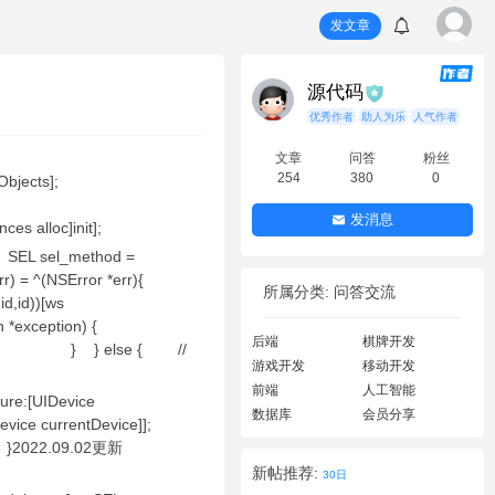
发文章
源代码
优秀作者
助人为乐
人气作者
文章
问答
粉丝
254
380
0
 allObjects];
发消息
ences alloc]init];
 SEL sel_method =
 *err) = ^(NSError *err){
所属分类: 问答交流
,id))[ws
ion *exception) {
后端
棋牌开发
finally { } } else { //
游戏开发
移动开发
前端
人工智能
ure:[UIDevice
数据库
会员分享
UIDevice currentDevice]];
 } }2022.09.02更新
新帖推荐:
30日