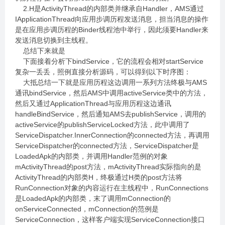
2.H是ActivityThread的内部类并继承自Handler，AMS通过
IApplicationThread向应用步调历程发送消息，担当消息的操作
是在应用步调历程的Binder线程池中举行，因此须要Handler来
发送消息切换到主线程。
总结下来就是
下面接着分析下bindService，它的流程会相对startService
复杂一丢丢，照例直接分析源码，可以得到以下时序图：
大抵总结一下就是应用历程这边调用一系列方法终极与AMS
通讯bindService，然后AMS中调用activeService类中的方法，
然后又通过ApplicationThread与应用历程这边通讯
handleBindService，然后通知AMS去publishService，调用的
activeService的publishServiceLocked方法，此中调用了
ServiceDispatcher.InnerConnection的connected方法，再调用
ServiceDispatcher的connected方法，ServiceDispatcher是
LoadedApk的内部类，并调用Handler范例的对象
mActivityThread的post方法，mActivityThread实际指向的是
ActivityThread的内部类H，终极通过H类的post方法将
RunConnection对象的内容运行在主线程中，RunConnections
是LoadedApk的内部类，末了调用mConnection的
onServiceConnected，mConnection的范例是
ServiceConnection，这样客户端实现ServiceConnection接口