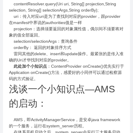
contentResolver.query(Uri uri, String[] projection,String
selection, String[] selectionArgs,String orderBy);
uri：传入对应uri是为了查找到对应的provider，跟provider
在manifest中界说的authorities值是一样
projection：选择须要返回的对象属性值，偶尔间不须要将对
象的值全部返回。
selection/selectionArgs：查询条件
orderBy： 返回的对象排序方式
雷同其他的delete、insert和update操作。最紧张的是传入准
确的Uri才华找到对应的provider。
此处加个小知识点
：ContentProvider onCreate()优先实行于
Application onCreate()方法，感爱好的小同伴可以通过检察源
码的方式验证。
浅谈一个小知识点—AMS
的启动：
AMS，即ActivityManagerService，是安卓java framework
的一个服务，运行在system_server历程。
在体系开机启动之后，system_server会实行三大服务启动