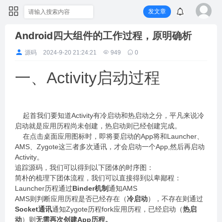
发文章
Android四大组件的工作过程，原明确析
源码
2024-9-20 21:24:21
949
0
一、Activity启动过程
起首我们要知道Activity有冷启动和热启动之分，平凡来说冷
启动就是应用历程尚未创建，热启动则已经创建完成。
在点击桌面应用图标时，即将要启动的App将和Launcher、
AMS、Zygote这三者多次通讯，才会启动一个App,然后再启动
Activity。
追踪源码，我们可以得到以下团体的时序图：
简朴的梳理下团体流程，我们可以直接得到以卑鄙程：
Launcher历程通过
Binder机制
通知AMS
AMS则判断应用历程是否已经存在（
冷启动
），不存在则通过
Socket通讯
通知Zygote历程fork应用历程，已经启动（
热启
动
）则
无需再次创建App历程。