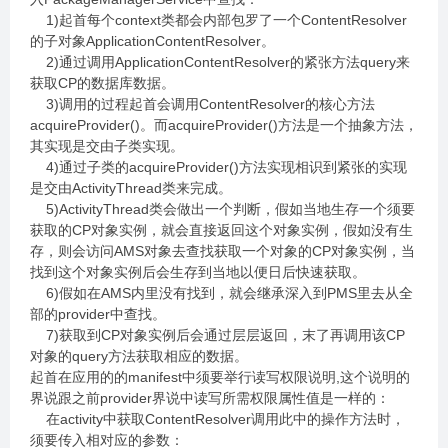
1)起首每个context类都会内部包罗了一个ContentResolver
的子对象ApplicationContentResolver。
2)通过调用ApplicationContentResolver的紧张方法query来
获取CP的数据库数据。
3)调用的过程起首会调用ContentResolver的核心方法
acquireProvider()。而acquireProvider()方法是一个抽象方法，
其实现是交由子类实现。
4)通过子类的acquireProvider()方法实现相识到紧张的实现
是交由ActivityThread类来完成。
5)ActivityThread类会做出一个判断，假如当地生存一个须要
获取的CP对象实例，就会直接返回这个对象实例，假如没有生
存，则会访问AMS对象去查找获取一个对象的CP对象实例，当
找到这个对象实例后会生存到当地以便日后快速获取。
6)假如在AMS内里没有找到，就会继承深入到PMS里去从全
部的provider中查找。
7)获取到CP对象实例后会通过层层返回，末了再调用该CP
对象的query方法获取相应的数据。
起首在应用的的manifest中须要举行读写权限说明,这个说明的
界说跟之前provider界说中读写所需权限属性值是一样的：
在activity中获取ContentResolver调用此中的操作方法时，
须要传入相对应的参数：