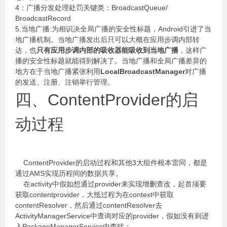
4：广播分发处理处罚关键类：BroadcastQueue/
BroadcastRecord
5.当地广播:为相识决全局广播的安全性标题，Android引进了当
地广播机制。当地广播发出后只可以大概在应用步调内部转
达，也
只有应用步调内部的吸收器能吸收到当地广播
，这样广
播的安全性标题就能得到解决了。当地广播和全局广播差异的
地方在于当地广播紧张利用
LocalBroadcastManager
对广播
的发送、注册、注销举行管理。
四、ContentProvider的启
动过程
ContentProvider的启动过程和其他3大组件根本雷同，都是
通过AMS实现历程间的数据共享。
在activity中假如想通过provider来实现增删查改，起首须要
获取contentprovider，大抵过程为在context中获取
contentResolver，然后通过contentResolver去
ActivityManagerService中查询对应的provider，假如没有则进
入PackageManagerService中查找：