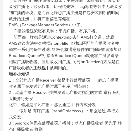
部分静态广播注册须要权限，不是注册了就能收到。其实要
吸收广播还：涉及权限、历程优先级、flag标签等各类无法吸收
到广播的环境。总而言之静态广播注册是在包安装剖析的时间
就开始注册，并将广播信息存储在
PMS（PackageManagerService）中了。
广播的发送紧张有几种：平凡广播、有序广播。
前面都一样都是通过ContextImpl去与AMS打交道，然后
AMS这边方法中会根据intent-filter查找出匹配的广播吸收者并
颠末一系列的条件过滤. 终极会将满意条件的广播吸收者添加到
BroadcastQueue中, 接着BroadcastQueue就会将广播发送给
相应广播吸收者。应用吸收到广播, 同时onReceive()方法是在
广播吸收者的
主线程
中被调用的。
增补小知识
1：全部静态广播Receiver 都是串行处理处罚，（静态广播吸
收者属于在发送此广播时属于有序广播范畴）
2：动态广播 Receiver按照发送此广播时指定的方式 举行 串行
大概并行分发
此中：假如是平凡广播：那么通过 并行方式分发
假如是 有序广播（sendOrderxxxx）：那么通过 串行方
式分发
3：Android体系在处理处罚广播时：动态广播吸收者 优先于 静
态广播吸收者 收到