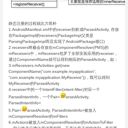
静态注册的过程就比力简朴
1.AndroidManifest.xml中的receiver剖析成ParsedActivity, 存放
在PackageImpl的receivers(PackageImpl父类是
ParsingPackageImpl而且实现了AndroidPackage接口)
2.receivers终极会存放在mComponentResolver(PMS)的
mReceivers中，mReceivers包罗了全部安装应用的receiver，
通过ComponentName就可以得到相应的ParsedActivity，如：
3.mReceivers.mActivities.get(new
ComponentName(“com.example.myapplication”,
“com.example.myapplication.MyReceive”))，既可以得到
MyReceiver的ParsedActivity
4.receiver中的一个IntentFilter(intent-filter)对应一个
ParsedIntentInfo，一个Pair<
arsedActivity,
ParsedIntentInfo>
5.Pair<
arsedActivity, ParsedIntentInfo>被放入
mComponentResolver的mFilters
6.mActions被放入mComponentResolver的mActionToFilter