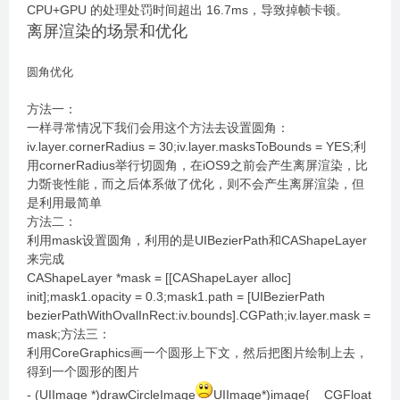
CPU+GPU 的处理处罚时间超出 16.7ms，导致掉帧卡顿。
离屏渲染的场景和优化
圆角优化
方法一：
一样寻常情况下我们会用这个方法去设置圆角：
iv.layer.cornerRadius = 30;iv.layer.masksToBounds = YES;利
用cornerRadius举行切圆角，在iOS9之前会产生离屏渲染，比
力斲丧性能，而之后体系做了优化，则不会产生离屏渲染，但
是利用最简单
方法二：
利用mask设置圆角，利用的是UIBezierPath和CAShapeLayer
来完成
CAShapeLayer *mask = [[CAShapeLayer alloc]
init];mask1.opacity = 0.3;mask1.path = [UIBezierPath
bezierPathWithOvalInRect:iv.bounds].CGPath;iv.layer.mask =
mask;方法三：
利用CoreGraphics画一个圆形上下文，然后把图片绘制上去，
得到一个圆形的图片
- (UIImage *)drawCircleImage
UIImage*)image{ CGFloat