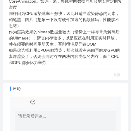
CoreAnimation。如许一来，多线程间数据同步会增长肯定的复
杂度
同样因为CPU渲染速率不敷快，因此只适当渲染静态的元素，
如笔墨、图片（想象一下没有硬件加速的视频解码，性能惨不
忍睹）
作为渲染效果的bitmap数据量较大（情势上一样寻常为解码后
的UIImage），斲丧内存较多，以是应该在利用完实时释放，
并在须要的时间重新天生，否则很轻易导致OOM
如果你选择利用CPU来做渲染，那么就没有来由再触发GPU的
离屏渲染了，否则会同时存在两块内容类似的内存，而且CPU
和GPU都会比力辛劳
举报
评论