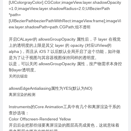
[UIColorgrayColor].CGColor;imageView.layer.shadowOpacity
=1.0;imageView.layer.shadowRadius=2.0;UIBezierPath
*path=
[UIBezierPathbezierPathWithRect:imageView.frame];imageVi
ew.layer.shadowPath=path.CGPath;
组不透明
开启CALayer的 allowsGroupOpacity 属性后，子 layer 在视觉
上的透明度的上限是其父 layer 的 opacity (对应UIView的
alpha )，而且从 iOS 7 以后默认全局开启了这个功能，如许做
是为了让子视图与其容器视图保持同样的透明度。
以是，可以关闭 allowsGroupOpacity 属性，按产物需求本身控
制layer透明度。
关闭抗锯齿
allowsEdgeAntialiasing属性为YES(默认为NO)
离屏渲染的检测
Instruments的Core Animation工具中有几个和离屏渲染干系的
查抄选项：
Color Offscreen-Rendered Yellow
开启后会把那些须要离屏渲染的图层高亮成黄色，这就意味着