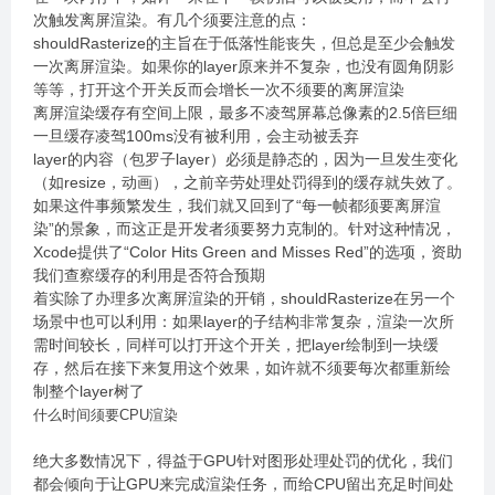
次触发离屏渲染。有几个须要注意的点：
shouldRasterize的主旨在于低落性能丧失，但总是至少会触发
一次离屏渲染。如果你的layer原来并不复杂，也没有圆角阴影
等等，打开这个开关反而会增长一次不须要的离屏渲染
离屏渲染缓存有空间上限，最多不凌驾屏幕总像素的2.5倍巨细
一旦缓存凌驾100ms没有被利用，会主动被丢弃
layer的内容（包罗子layer）必须是静态的，因为一旦发生变化
（如resize，动画），之前辛劳处理处罚得到的缓存就失效了。
如果这件事频繁发生，我们就又回到了“每一帧都须要离屏渲
染”的景象，而这正是开发者须要努力克制的。针对这种情况，
Xcode提供了“Color Hits Green and Misses Red”的选项，资助
我们查察缓存的利用是否符合预期
着实除了办理多次离屏渲染的开销，shouldRasterize在另一个
场景中也可以利用：如果layer的子结构非常复杂，渲染一次所
需时间较长，同样可以打开这个开关，把layer绘制到一块缓
存，然后在接下来复用这个效果，如许就不须要每次都重新绘
制整个layer树了
什么时间须要CPU渲染
绝大多数情况下，得益于GPU针对图形处理处罚的优化，我们
都会倾向于让GPU来完成渲染任务，而给CPU留出充足时间处