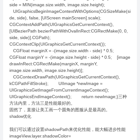
side = MIN(image.size.width, image.size.height);
UIGraphicsBeginImageContextWithOptions(CGSizeMake(si
de, side), false, [UIScreen mainScreen].scale);
CGContextAddPath(UIGraphicsGetCurrentContext(),
[UIBezierPath bezierPathWithOvalInRect:CGRectMake(0, 0,
side, side)].CGPath);
CGContextClip(UIGraphicsGetCurrentContext());
CGFloat marginX = -(image.size.width - side) * 0.5;
CGFloat marginY = -(image.size.height - side) * 0.5; [image
drawInRect:CGRectMake(marginX, marginY,
image.size.width, image.size.height)];
CGContextDrawPath(UIGraphicsGetCurrentContext(),
kCGPathFillStroke); UIImage *newImage =
UIGraphicsGetImageFromCurrentImageContext();
UIGraphicsEndImageContext(); return newImage;}三种
方法内里，方法三是性能最好的。
固然了，直接让美工画一个圆角的图服从是最高的。
shadow优化
我们可以通过设置shadowPath来优化性能，能大幅进步性能
imageView.layer.shadowColor=