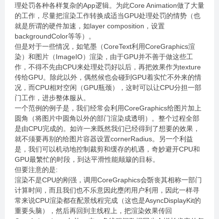
理处罚各种各样复杂的App逻辑。为此Core Animation做了大量
的工作，尽量把渲染工作转换成适当GPU处理处罚的情势（也
就是所谓的硬件加速，如layer composition，设置
backgroundColor等等）。
但是对于一些情况，如笔墨（CoreText利用CoreGraphics渲
染）和图片（ImageIO）渲染，由于GPU并不善于做这些工
作，不得不先由CPU来处理处罚好以后，再把效果作为texture
传给GPU。除此以外，偶然候也会碰到GPU着实忙不外来的情
况，而CPU相对空闲（GPU瓶颈），这时可以让CPU分担一部
门工作，进步整体服从。
一个范例的例子是，我们经常会利用CoreGraphics给图片加上
圆角（将图片中圆角以外的部门渲染成透明）。整个过程全部
是由CPU完成的。如许一来既然我们已经得到了想要的效果，
就不须要再别的给图片容器设置cornerRadius。另一个利益
是，我们可以机动地控制裁剪和缓存的机遇，奇妙避开CPU和
GPU最繁忙的时段，到达平滑性能颠簸的目标。
但要注意的是:
渲染不是CPU的刚强，调用CoreGraphics会斲丧其相称一部门
计算时间，而且我们也不乐意因此壅闭用户利用，因此一样寻
常来说CPU渲染都在配景线程完成（这也是AsyncDisplayKit的
重要头脑），然后再回到主线程上，把渲染效果传回