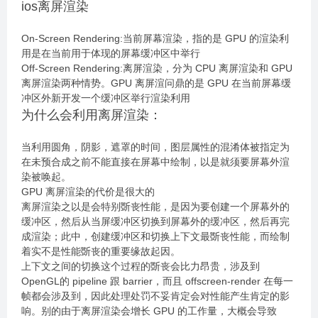
ios离屏渲染
On-Screen Rendering:当前屏幕渲染，指的是 GPU 的渲染利
用是在当前用于体现的屏幕缓冲区中举行
Off-Screen Rendering:离屏渲染，分为 CPU 离屏渲染和 GPU
离屏渲染两种情势。GPU 离屏渲问鼎的是 GPU 在当前屏幕缓
冲区外新开发一个缓冲区举行渲染利用
为什么会利用离屏渲染：
当利用圆角，阴影，遮罩的时间，图层属性的混淆体被指定为
在未预合成之前不能直接在屏幕中绘制，以是就须要屏幕外渲
染被唤起。
GPU 离屏渲染的代价是很大的
离屏渲染之以是会特别斲丧性能，是因为要创建一个屏幕外的
缓冲区，然后从当屏缓冲区切换到屏幕外的缓冲区，然后再完
成渲染；此中，创建缓冲区和切换上下文最斲丧性能，而绘制
着实不是性能斲丧的重要缘故起因。
上下文之间的切换这个过程的斲丧会比力昂贵，涉及到
OpenGL的 pipeline 跟 barrier，而且 offscreen-render 在每一
帧都会涉及到，因此处理处罚不妥肯定会对性能产生肯定的影
响。别的由于离屏渲染会增长 GPU 的工作量，大概会导致