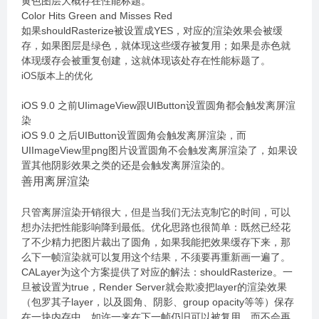
黄色图层大概存在性能标题。
Color Hits Green and Misses Red
如果shouldRasterize被设置成YES，对应的渲染效果会被缓
存，如果图层是绿色，就体现这些缓存被复用；如果是赤色就
体现缓存会被重复创建，这就体现该处存在性能标题了。
iOS版本上的优化
iOS 9.0 之前UIimageView跟UIButton设置圆角都会触发离屏渲
染
iOS 9.0 之后UIButton设置圆角会触发离屏渲染，而
UIImageView里png图片设置圆角不会触发离屏渲染了，如果设
置其他阴影效果之类的还是会触发离屏渲染的。
善用离屏渲染
只管离屏渲染开销很大，但是当我们无法克制它的时间，可以
想办法把性能影响降到最低。优化思路也很简单：既然已经花
了不少精力把图片裁出了圆角，如果我能把效果缓存下来，那
么下一帧渲染就可以复用这个结果，不须要再重新画一遍了。
CALayer为这个方案提供了对应的解法：shouldRasterize。一
旦被设置为true，Render Server就会欺凌把layer的渲染效果
（包罗其子layer，以及圆角、阴影、group opacity等等）保存
在一块内存中，如许一来在下一帧仍旧可以被复用，而不会再