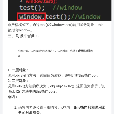
非严格模式下，通过test()和window.test()调用函数对象，this
都指向window。
三、对象中的this
对象内部方法的this指向调用这些方法的对象，也就是
谁调用就指向
谁
。
1. 一层对象：
调用obj.skill()方法，返回值为
蒙犽
，说明此时this指向obj。
2. 二层对象：
调用skill2()方法的序次为，obj.obj2.skill2() ,返回值为
鲁班
，说
明skill2()方法中的this指向obj2。
总结：
函数的界说位置不影响其this指向，
this指向只和调用函
数的对象有关
。