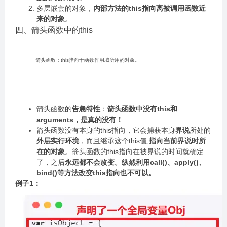
多层嵌套的对象，
内部方法的this指向离被调用函数近
来的对象
。
四、箭头函数中的this
箭头函数：this指向于函数作用域所用的对象。
箭头函数的
告急特性
：
箭头函数中没有this和
arguments，是真的没有！
箭头函数没有本身的this指向，它会捕获本身
界说
所处的
外层实行环境
，而且继承这个this值,
指向当前界说时所
在的对象
。箭头函数的this指向在被界说的时间就确定
了，之后
永远都不会改变。纵然利用call()、apply()、
bind()等方法改变this指向也不可以。
例子1：